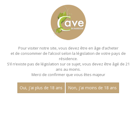
MENU
MON PANIER
Pour visiter notre site, vous devez être en âge d’acheter
et de consommer de l’alcool selon la législation de votre pays de
Accueil
- Les villages - Aop marsannay - Magnum 150 cl
résidence.
S’il n’existe pas de législation sur ce sujet, vous devez être âgé de 21
ans au moins.
Merci de confirmer que vous êtes majeur
Oui, j'ai plus de 18 ans
Non, j'ai moins de 18 ans
VINS ROUGES - LES VILLAGES - AOP
MARSANNAY - MAGNUM 150 CL
Nom