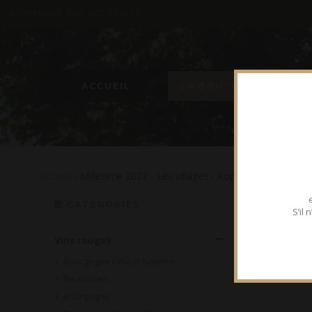
BIENVENUE SUR NOTRE SITE
ACCUEIL
LA BOUTIQUE
Accueil
- Millesime 2022 - Les villages - Aop chenas - Gamay 
CATEGORIES
S’il
Vins rouges
Bourgogne Côte d'Auxerre
Beaujolais
Bourgogne