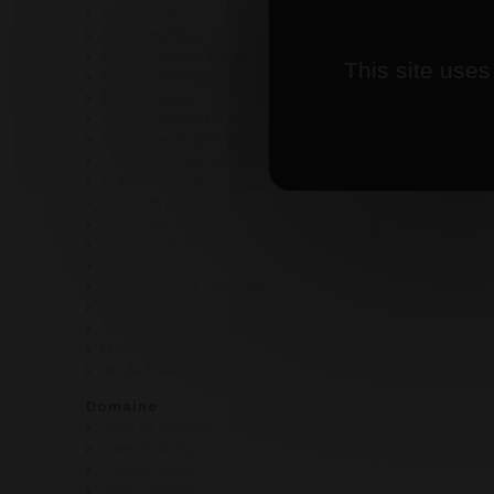
AOP Ladoix
AOP Maranges
AOP Maranges 1 er cru
This site uses
AOP Marsannay
AOP Mercurey
AOP Monthelie 1er cru
AOP Morey Saint Denis
AOP Nuits Saint Georges
AOP Pommard
AOP Rully
AOP Saint Aubin
AOP Saint Romain
AOP Santenay
AOP Savigny-les-Beaune
AOP Volnay
AOP Vosne Romanée
Mâcon-Serrières
Vin de France
Domaine
Cave de Martailly
Cave de Nolay
Charles Guyot
Claire Longeay