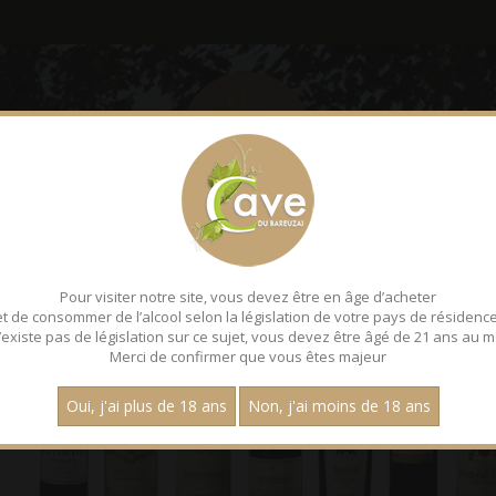
LE BAREUZAI
DÉGUSTATI
- Bouteille 75 cl
Pour visiter notre site, vous devez être en âge d’acheter
et de consommer de l’alcool selon la législation de votre pays de résidence
 n’existe pas de législation sur ce sujet, vous devez être âgé de 21 ans au m
Merci de confirmer que vous êtes majeur
Oui, j'ai plus de 18 ans
Non, j'ai moins de 18 ans