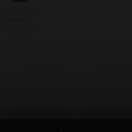
AOP Chénas HVE
Bouteille (75 cl)
2022 - Hubert Descours
Prix : 12,60 €