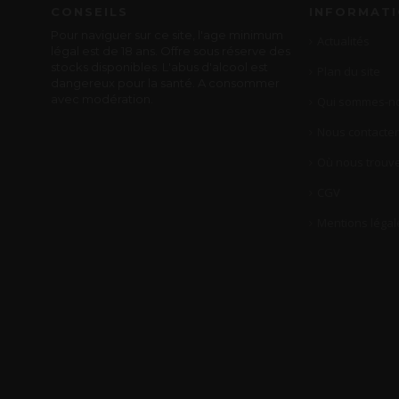
CONSEILS
INFORMAT
Pour naviguer sur ce site, l'age minimum
Actualités
légal est de 18 ans. Offre sous réserve des
stocks disponibles. L'abus d'alcool est
Plan du site
dangereux pour la santé. A consommer
avec modération.
Qui sommes-no
Nous contacter
Où nous trouve
CGV
Mentions légal