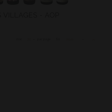
S VILLAGES - AOP
Voir
30
par page
Tri:
Nom