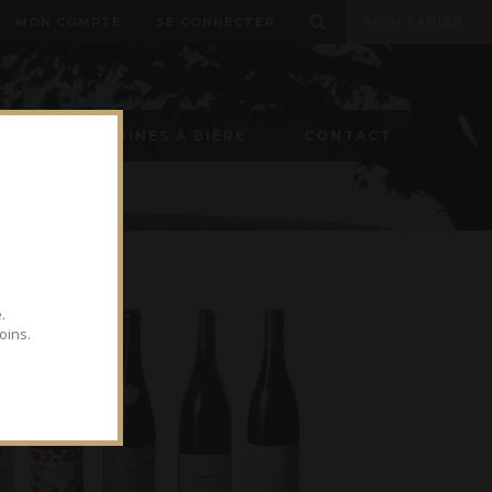
MON COMPTE
SE CONNECTER
MON PANIER
ON
MACHINES À BIÈRE
CONTACT
.
oins.