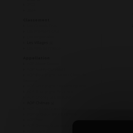
2023
2024
Classement
Les Grands Crus
Les Premiers Crus
Les Régionales
Les Villages
Les Vins de France
Appellation
AOP Aloxe Corton
AOP Auxey-Duresses
AOP Bourgogne Hautes Côtes de
Beaune
AOP Bourgogne Passetoutgrains
AOP Bourgogne Pinot Noir
AOP Chorey Les Beaune
AOP Chénas
AOP Corton Grand cru
AOP Coteaux Bourguignons
AOP Fixin
AOP Gevrey Chambertin
AOP Givry