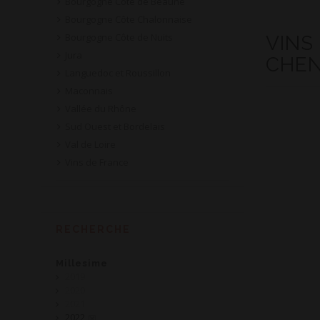
Bourgogne Côte de Beaune
Bourgogne Côte Chalonnaise
Bourgogne Côte de Nuits
VINS
Jura
CHEN
Languedoc et Roussillon
Maconnais
Vallée du Rhône
Sud Ouest et Bordelais
Val de Loire
Vins de France
RECHERCHE
Millesime
2019
2020
2021
2022