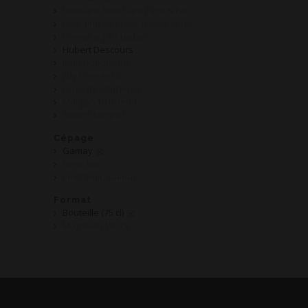
Domaine Bouchard Père & Fils
Domaine Georges Lignier et Fils
Domaine J-P Maldant
Hubert Descours
Jean Dubuisson
Joly Père et Fils
Louis de Maizières
Morgan Truchetet
Robert Monnot
Cépage
Gamay
Pinot Noir
Pinot Noir, Gamay
Format
Bouteille (75 cl)
Magnum (150 cl)