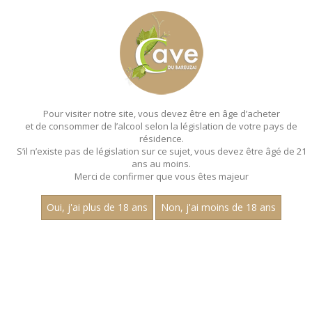
MENU
MON PANIER
Pour visiter notre site, vous devez être en âge d’acheter
et de consommer de l’alcool selon la législation de votre pays de
Accueil
- Millesime 2022 - Les villages - Aop chenas - Hubert
descours - Bouteille 75 cl
résidence.
S’il n’existe pas de législation sur ce sujet, vous devez être âgé de 21
ans au moins.
Merci de confirmer que vous êtes majeur
Oui, j'ai plus de 18 ans
Non, j'ai moins de 18 ans
VINS ROUGES - MILLESIME 2022 - LES
VILLAGES - AOP CHENAS - HUBERT
DESCOURS - BOUTEILLE 75 CL