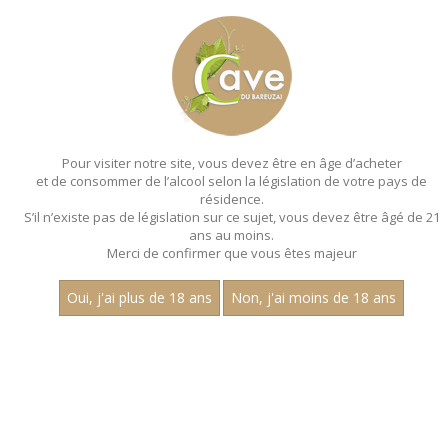
MENU
MON PANIER
Pour visiter notre site, vous devez être en âge d’acheter
et de consommer de l’alcool selon la législation de votre pays de
Accueil
- Millesime 2022 - Les villages - Aop
marsannay - Magnum 150 cl
résidence.
S’il n’existe pas de législation sur ce sujet, vous devez être âgé de 21
ans au moins.
Merci de confirmer que vous êtes majeur
Oui, j'ai plus de 18 ans
Non, j'ai moins de 18 ans
VINS ROUGES - MILLESIME 2022 - LES
VILLAGES - AOP
MARSANNAY - MAGNUM 150 CL