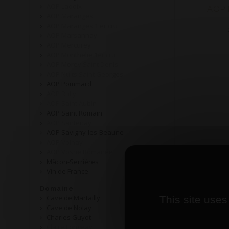
AOP Ladoix
AOP 
AOP Maranges
AOP Maranges 1 er cru
AOP Marsannay
AOP Mercurey
AOP Monthelie 1er cru
AOP Morey Saint Denis
AOP Nuits Saint Georges
AOP Pommard
AOP Rully
AOP Saint Aubin
AOP Saint Romain
AOP Santenay
AOP Savigny-les-Beaune
AOP Volnay
AOP Vosne Romanée
Mâcon-Serrières
Vin de France
Domaine
Cave de Martailly
This site uses
Cave de Nolay
Charles Guyot
Claire Longeay