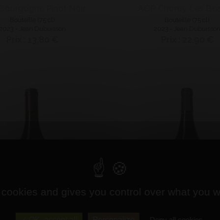
Bourgogne Pinot Noir
AOP Chorey Les Be
Bouteille (75 cl)
Bouteille (75 cl)
2023 - Jean Dubuisson
2023 - Jean Dubuisso
Prix : 13,80 €
Prix : 22,90 €
 cookies and gives you control over what you w
OK, accept all
Personalize
Deny all cookies