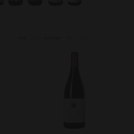
Voir
30
par page
Tri:
Nom