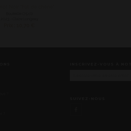
not Noir "Fût de chêne"
Bouteille (75 cl)
2023 - Claire Longeay
Prix : 10,70 €
IONS
INSCRIVEZ-VOUS À NO
us ?
SUIVEZ-NOUS
r ?