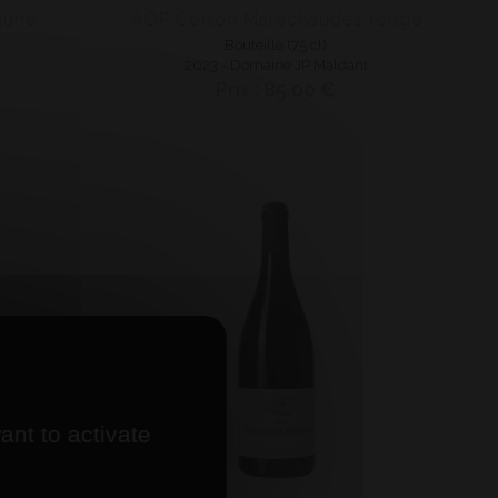
aune
AOP Corton Maréchaudes rouge
Bouteille (75 cl)
n
2023 - Domaine JP Maldant
Prix : 85,00 €
ant to activate