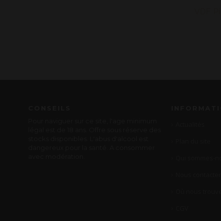
VDF Pi
CONSEILS
INFORMAT
Pour naviguer sur ce site, l'age minimum
Actualités
légal est de 18 ans. Offre sous réserve des
stocks disponibles. L'abus d'alcool est
Plan du site
dangereux pour la santé. A consommer
avec modération.
Qui sommes-no
Nous contacter
Où nous trouve
CGV