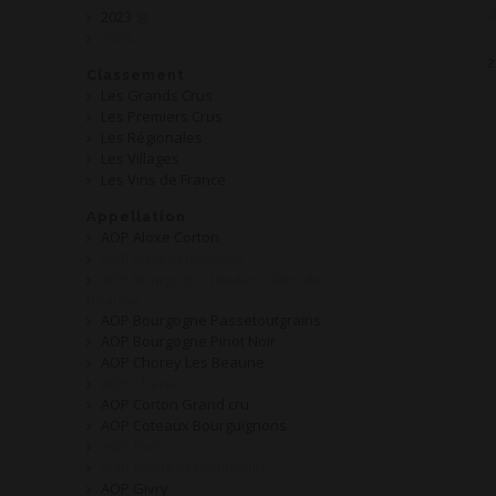
2023
2024
2
Classement
Les Grands Crus
Les Premiers Crus
Les Régionales
Les Villages
Les Vins de France
Appellation
AOP Aloxe Corton
AOP Auxey-Duresses
AOP Bourgogne Hautes Côtes de
Beaune
AOP Bourgogne Passetoutgrains
AOP Bourgogne Pinot Noir
AOP Chorey Les Beaune
AOP Chénas
AOP Corton Grand cru
AOP Coteaux Bourguignons
AOP Fixin
AOP Gevrey Chambertin
AOP Givry