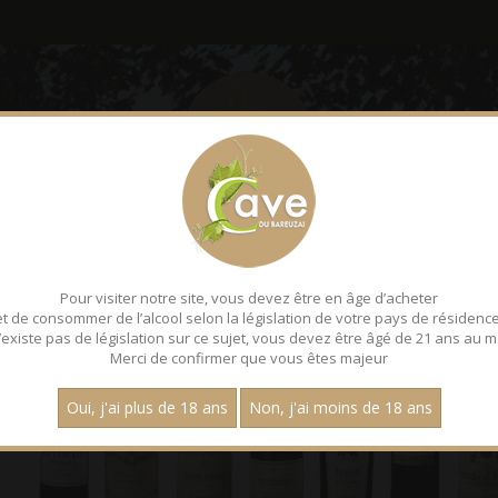
LE BAREUZAI
DÉGUSTATI
Pour visiter notre site, vous devez être en âge d’acheter
et de consommer de l’alcool selon la législation de votre pays de résidence
 n’existe pas de législation sur ce sujet, vous devez être âgé de 21 ans au m
Merci de confirmer que vous êtes majeur
Oui, j'ai plus de 18 ans
Non, j'ai moins de 18 ans