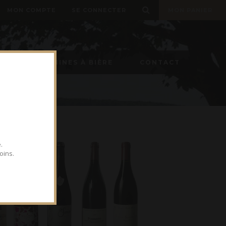
MON COMPTE
SE CONNECTER
MON PANIER
ON
MACHINES À BIÈRE
CONTACT
.
oins.