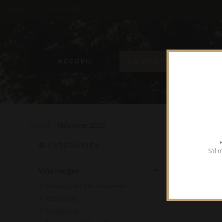
BIENVENUE SUR NOTRE SITE
ACCUEIL
LA BOUTIQUE
Accueil
- Millesime 2023
CATEGORIES
S’il
Vins rouges
Bourgogne Côte d'Auxerre
Beaujolais
Bourgogne