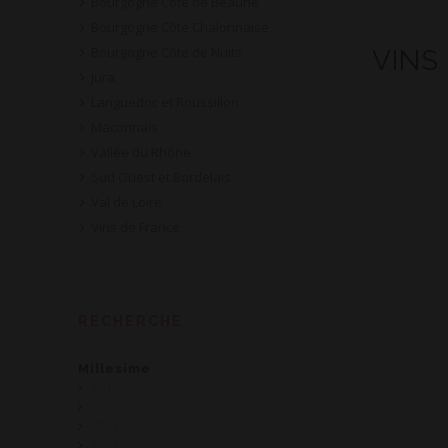
Bourgogne Côte de Beaune
Bourgogne Côte Chalonnaise
Bourgogne Côte de Nuits
VINS
Jura
Languedoc et Roussillon
Maconnais
Vallée du Rhône
Sud Ouest et Bordelais
Val de Loire
Vins de France
RECHERCHE
Millesime
2019
2020
2021
2022