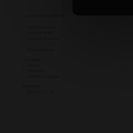
Domaine Bouchard Père & Fils
AOP C
Domaine Georges Lignier et Fils
Domaine J-P Maldant
Hubert Descours
Jean Dubuisson
Joly Père et Fils
Louis de Maizières
Morgan Truchetet
Robert Monnot
Cépage
Gamay
Pinot Noir
Pinot Noir, Gamay
Format
Bouteille (75 cl)
Magnum (150 cl)