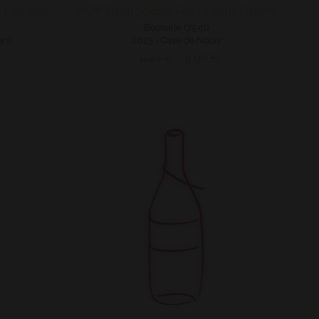
AOP Bourgogne Passe tout Grains
AOP Aloxe Corton 1er Cru Les Valozières
Bouteille (75 cl)
ant
2023 - Cave de Nolay
9,90 €
11,40 €