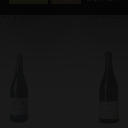
oteaux Bourguignons
AOP Givry 1er Cr
Bouteille (75 cl)
Bouteille (75 cl)
2023 - Charles Guyot
2023 - Joly Père et fils
Prix : 9,50 €
26,50 €
29,50 €