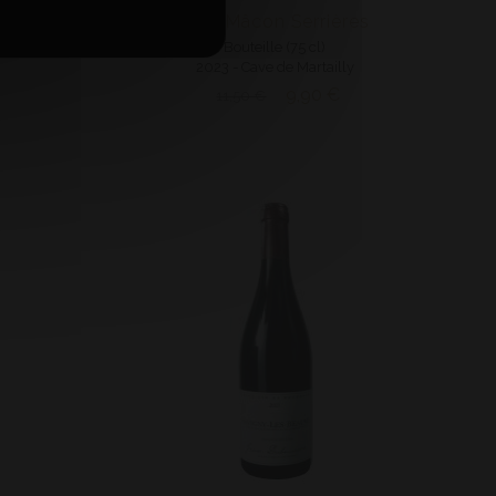
u
AOP Mâcon Serrières
Bouteille (75 cl)
2023 - Cave de Martailly
9,90 €
11,50 €