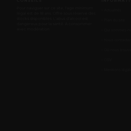
CONSEILS
INFORMAT
Pour naviguer sur ce site, l'age minimum
Actualités
légal est de 18 ans. Offre sous réserve des
stocks disponibles. L'abus d'alcool est
Plan du site
dangereux pour la santé. A consommer
avec modération.
Qui sommes-no
Nous contacter
Où nous trouve
CGV
Mentions légal