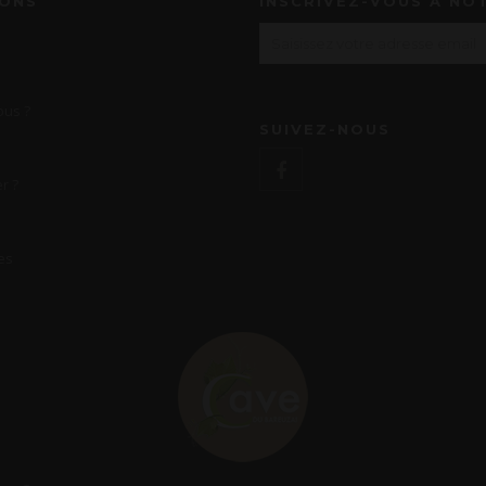
IONS
INSCRIVEZ-VOUS À NO
us ?
SUIVEZ-NOUS
r ?
es