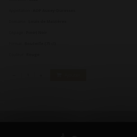
Appellation :
AOP Auxey-Duresses
Domaine :
Louis de Maizières
Cépage :
Pinot Noir
Format :
Bouteille (75 cl)
Couleur :
Rouge
Ajouter
S AUSSI