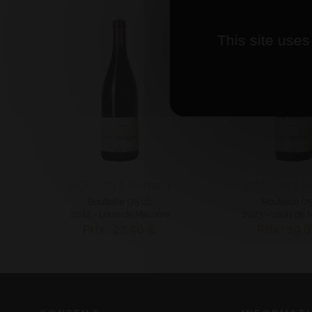
This site uses
AOP Saint Romain
AOP Saint 
Bouteille (75 cl)
Bouteille (75
2022 - Louis de Maizière
2023 - Louis de 
Prix : 22,50 €
Prix : 19,