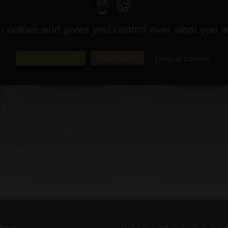
 cookies and gives you control over what you w
OK, accept all
Personalize
Deny all cookies
Romain
 cl)
Maizières
80 €