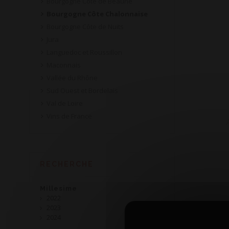
Bourgogne Côte de Beaune
Bourgogne Côte Chalonnaise
Bourgogne Côte de Nuits
Jura
Languedoc et Roussillon
Maconnais
Vallée du Rhône
Sud Ouest et Bordelais
Val de Loire
Vins de France
RECHERCHE
Millesime
2022
2023
2024