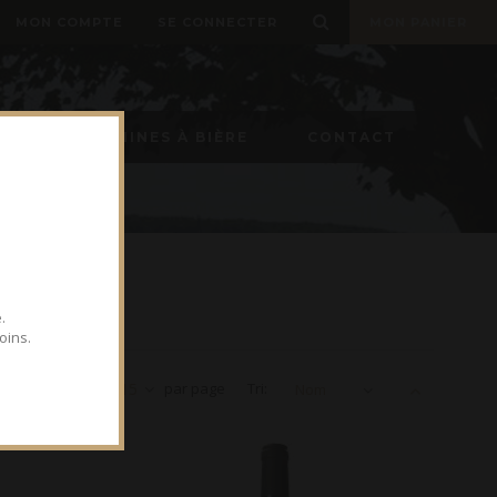
MON COMPTE
SE CONNECTER
MON PANIER
ON
MACHINES À BIÈRE
CONTACT
.
oins.
Voir
15
par page
Tri:
Nom