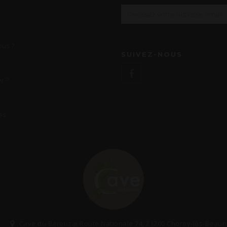
us ?
SUIVEZ-NOUS
r ?
es
Cave du Bareuzai Route Nationale 74, 21200 Chorey-lès-Beau