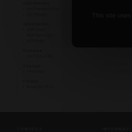
Classement
Les Premiers Crus
Les Villages
This site uses
Appellation
AOP Givry
AOP Mercurey
AOP Rully
Domaine
Joly Père et Fils
Cépage
AOP R
Pinot Noir
Format
Bouteille (75 cl)
CONSEILS
INFORMAT