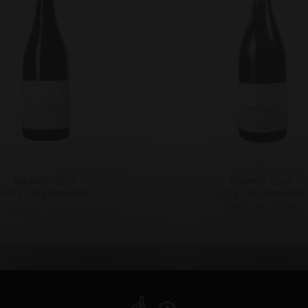
AOP Givry 1er Cru
AOP Mercurey
Bouteille (75 cl)
Bouteille (75 cl)
2023 - Joly Père et fils
2024 - Joly Père et fils
Prix : 21,50 €
26,50 €
29,50 €