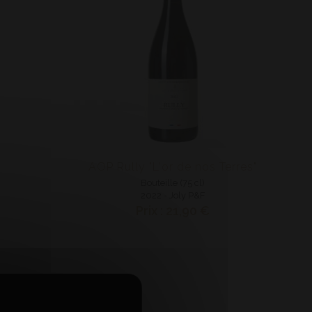
AOP Rully "L'or de nos Terres"
Bouteille (75 cl)
2022 - Joly P&F
Prix : 21,90 €