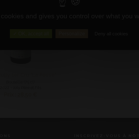
 cookies and gives you control over what you w
OK, accept all
Personalize
Deny all cookies
ully 1er Cru "La Fosse"
Bouteille (75 cl)
2022 - Joly Père et Fils
Prix : 28,50 €
IONS
INSCRIVEZ-VOUS À NO