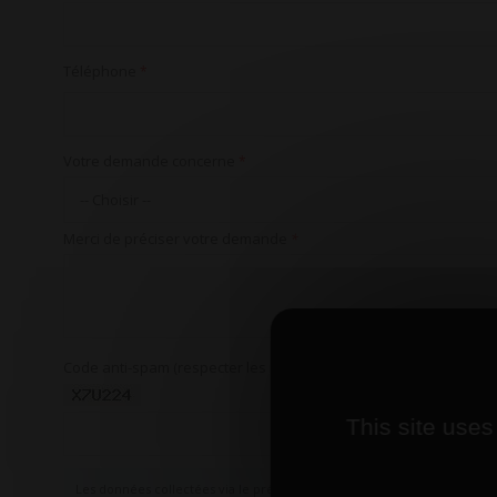
Téléphone
*
Votre demande concerne
*
Merci de préciser votre demande
*
Code anti-spam (respecter les majuscules)
*
This site uses
Les données collectées via le présent formulaire nous servent à traiter le plus efficacement possible votre deman