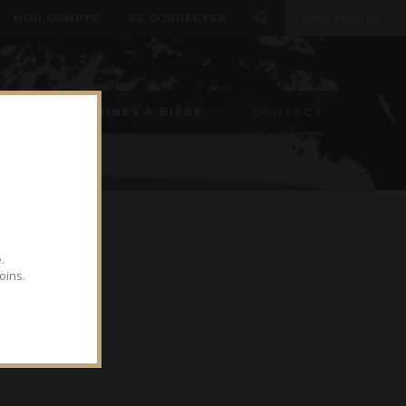
MON COMPTE
SE CONNECTER
MON PANIER
ON
MACHINES À BIÈRE
CONTACT
.
oins.