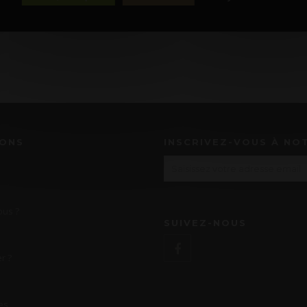
s pendant 6 mois après le traitement complet de votre demande puis supprimées. Vou
IONS
INSCRIVEZ-VOUS À NO
us ?
SUIVEZ-NOUS
r ?
es