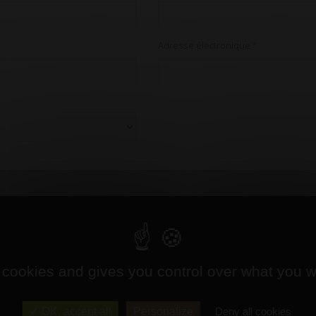
Adresse électronique
*
 cookies and gives you control over what you w
de de renseignement. Elles ne sont ni communiquées à des tiers, ni utilisées par Cave du Bareuzai à d’autres
OK, accept all
Personalize
Deny all cookies