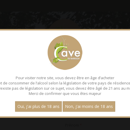
LE BAREUZAI
DÉGUSTATI
Pour visiter notre site, vous devez être en âge d’acheter
et de consommer de l’alcool selon la législation de votre pays de résidence
 n’existe pas de législation sur ce sujet, vous devez être âgé de 21 ans au m
Merci de confirmer que vous êtes majeur
Oui, j'ai plus de 18 ans
Non, j'ai moins de 18 ans
Prénom
*