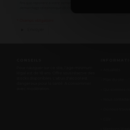
fins que répondre à votre demande. Elles sont enregistrées, conservée
démarchage téléphonique (BLOCTEL).
Champs obligatoire
*
Envoyer
CONSEILS
INFORMAT
Pour naviguer sur ce site, l'age minimum
Actualités
légal est de 18 ans. Offre sous réserve des
stocks disponibles. L'abus d'alcool est
Plan du site
dangereux pour la santé. A consommer
avec modération.
Qui sommes-no
Nous contacter
Où nous trouve
CGV
Mentions légal