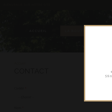
BIENVENUE SUR NOTRE SITE
ACCUEIL
LA BOUTIQUE
Accueil
CONTACT
S’il
Civilité
*
Nom
*