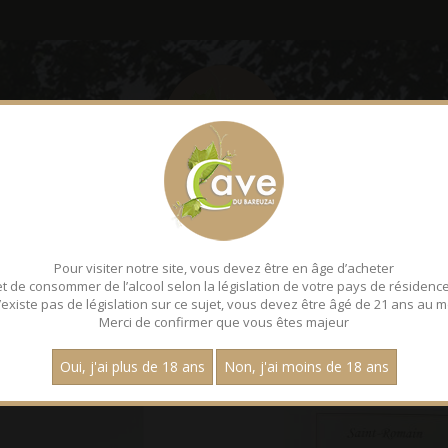
LE BAREUZAI
DÉGUSTATI
Pour visiter notre site, vous devez être en âge d’acheter
 ROUGES
et de consommer de l’alcool selon la législation de votre pays de résidence
 n’existe pas de législation sur ce sujet, vous devez être âgé de 21 ans au m
Merci de confirmer que vous êtes majeur
Page :
1
Oui, j'ai plus de 18 ans
Non, j'ai moins de 18 ans