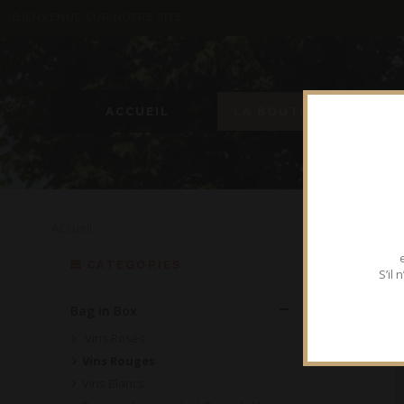
BIENVENUE SUR NOTRE SITE
ACCUEIL
LA BOUTIQUE
Accueil
VINS
CATEGORIES
S’il
Bag in Box
Vins Rosés
Vins Rouges
Vins Blancs