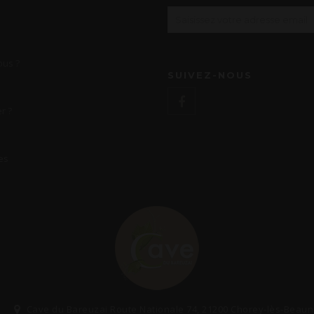
us ?
SUIVEZ-NOUS
r ?
es
Cave du Bareuzai Route Nationale 74, 21200 Chorey-lès-Beau