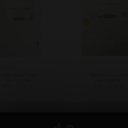
oteaux Bourguignons
AOP Saint Romai
Bag in Box 10 Litres
Bag in Box de 3 Litres
Paul Dubettier
Paul Dubettier
Prix : 79,80 €
Prix : 55,00 €