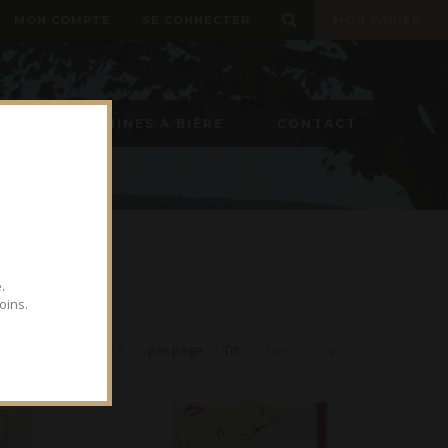
MON COMPTE
SE CONNECTER
MON PANIER
ON
MACHINES À BIÈRE
CONTACT
.
oins.
Voir
15
par page
Tri:
Nom