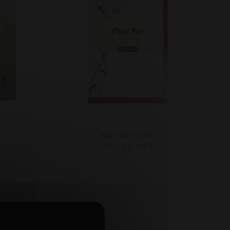
n
VDF Pinot Noir
Bag in Box 5 Litres
Prix : 25,00 €