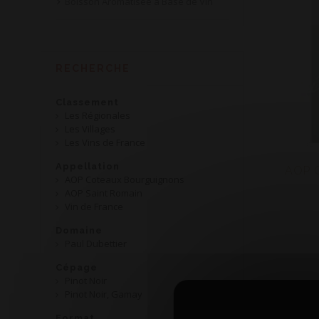
Boisson Aromatisée à Base de Vin
RECHERCHE
Classement
Les Régionales
Les Villages
Les Vins de France
Appellation
AOP C
AOP Coteaux Bourguignons
AOP Saint Romain
Vin de France
Domaine
Paul Dubettier
Cépage
Pinot Noir
Pinot Noir, Gamay
Format