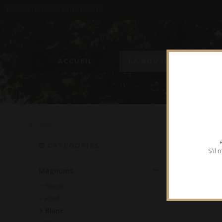
BIENVENUE SUR NOTRE SITE
ACCUEIL
LA BOUTIQUE
Accueil
BLA
CATEGORIES
S’il
Magnums
Rouge
Rosé
Blanc