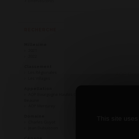
Effervescents
RECHERCHE
Millesime
2021
2022
Classement
Les Régionales
Les Villages
Appellation
AOP Bourgogne Hautes Côtes de
Beaune
AOP Mercurey
Domaine
This site uses
Charles Guyot
Jean Dubuisson
Cépage