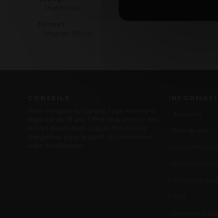
Chardonnay
Format
Magnum (150 cl)
CONSEILS
INFORMAT
Pour naviguer sur ce site, l'age minimum
Actualités
légal est de 18 ans. Offre sous réserve des
stocks disponibles. L'abus d'alcool est
Plan du site
dangereux pour la santé. A consommer
avec modération.
Qui sommes-no
Nous contacter
Où nous trouve
CGV
Mentions légal