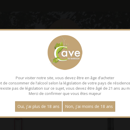
LE BAREUZAI
DÉGUSTATI
Pour visiter notre site, vous devez être en âge d’acheter
NC
et de consommer de l’alcool selon la législation de votre pays de résidence
 n’existe pas de législation sur ce sujet, vous devez être âgé de 21 ans au m
Merci de confirmer que vous êtes majeur
Page :
1
Oui, j'ai plus de 18 ans
Non, j'ai moins de 18 ans