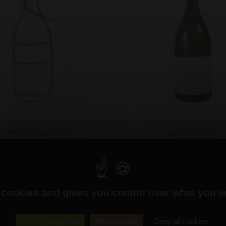
AOP Mercurey
AOP Bourgogne Hautes Côtes de Beaune Blanc
Magnum (150 cl)
Magnum (150 cl)
2021 - Charles Guyot
2022 - Jean Dubuisso
Prix : 37,00 €
Prix : 58,30 €
 cookies and gives you control over what you w
OK, accept all
Personalize
Deny all cookies