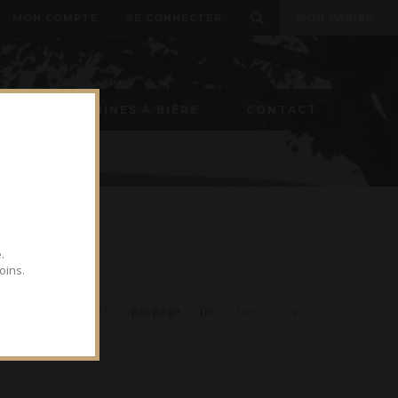
MON COMPTE
SE CONNECTER
MON PANIER
ON
MACHINES À BIÈRE
CONTACT
.
oins.
Voir
15
par page
Tri:
Nom