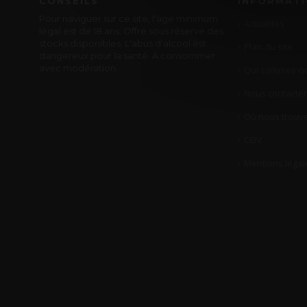
CONSEILS
INFORMAT
Pour naviguer sur ce site, l'age minimum
Actualités
légal est de 18 ans. Offre sous réserve des
stocks disponibles. L'abus d'alcool est
Plan du site
dangereux pour la santé. A consommer
avec modération.
Qui sommes-no
Nous contacter
Où nous trouve
CGV
Mentions légal