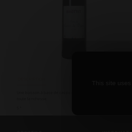
DESCRIPTION
This site uses
Une boisson à base de cassis de la maison Paul Reitz qui révèle
toute la richesse.
5 °