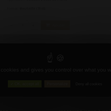
Format :
Bouteille (75 cl)
Ajouter
 cookies and gives you control over what you w
 tous les arômes subtils et délicats du Cassis avec une teneur en alcool 
OK, accept all
Personalize
Deny all cookies