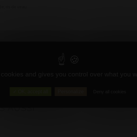
ée, ris de veau.
 cookies and gives you control over what you w
OK, accept all
Personalize
Deny all cookies
S AUSSI