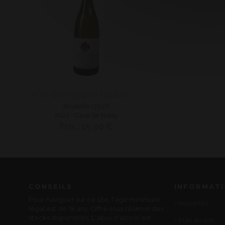
AOP Bourgogne Hautes-Côtes de Beaune Blanc
Bouteille (75 cl)
2022 - Cave de Nolay
Prix : 15,90 €
CONSEILS
INFORMAT
Pour naviguer sur ce site, l'age minimum
Actualités
légal est de 18 ans. Offre sous réserve des
stocks disponibles. L'abus d'alcool est
Plan du site