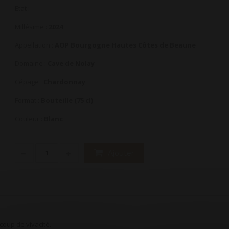
Etat :
Millésime :
2024
Appellation :
AOP Bourgogne Hautes Côtes de Beaune
Domaine :
Cave de Nolay
Cépage :
Chardonnay
Format :
Bouteille (75 cl)
Couleur :
Blanc
Ajouter
coup de vivacité.