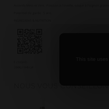
Accords Mets et Vins : Poisson à l'oseille, soupe à l'oignon gratin
Potentiel de garde : 5 ans.
INGREDIENS & NUTRITION
This site uses
E (100ml) :
266kJ / 64kcal
NOUS VOUS CONSEILLON