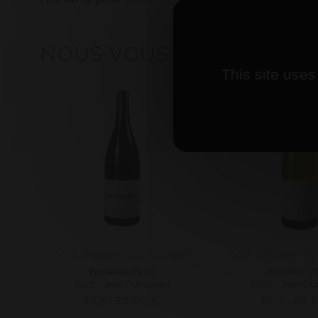
NOUS VOUS CONSEILLON
This site uses
AOP Chorey les Beaune
AOP Chorey Le
Bouteille (75 cl)
Bouteille (75
2022 - Jean Dubuisson
2020 - Jean Du
Prix : 22,00 €
Prix : 25,