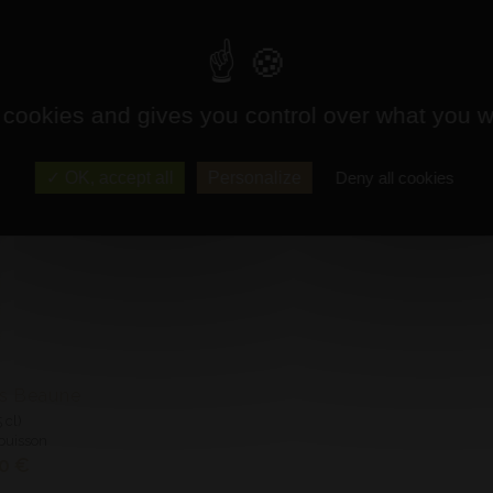
S AUSSI
 cookies and gives you control over what you w
OK, accept all
Personalize
Deny all cookies
s Beaune
 cl)
buisson
70 €