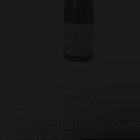
DESCRIPTION
APPELLATION
13°
Robe rouge sombre, un nez aux arômes de mûres sauvages et de
Acccords Mets et Vins : Jambon persillé.
Potentiel de garde : 2035