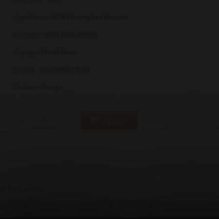
Appellation :
AOP Chorey Les Beaune
Domaine :
Jean Dubuisson
Cépage :
Pinot Noir
Format :
Bouteille (75 cl)
Couleur :
Rouge
Ajouter
 fruits noirs.