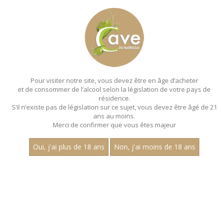
MENU
MON PANIER
Pour visiter notre site, vous devez être en âge d’acheter
et de consommer de l’alcool selon la législation de votre pays de
Accueil
résidence.
S’il n’existe pas de législation sur ce sujet, vous devez être âgé de 21
VINS DE FRANCE
ans au moins.
Merci de confirmer que vous êtes majeur
Aucun résultat trouvé.
Oui, j'ai plus de 18 ans
Non, j'ai moins de 18 ans
CATEGORIES
Vins Blancs
Alsace
Auxois
Maconnais