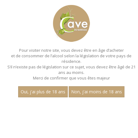
MENU
MON PANIER
Pour visiter notre site, vous devez être en âge d’acheter
et de consommer de l’alcool selon la législation de votre pays de
Accueil
- Aop cremant de bourgogne
résidence.
S’il n’existe pas de législation sur ce sujet, vous devez être âgé de 21
EFFERVESCENTS - AOP CREMANT DE
ans au moins.
BOURGOGNE
Merci de confirmer que vous êtes majeur
Oui, j'ai plus de 18 ans
Non, j'ai moins de 18 ans
Nom
1
15