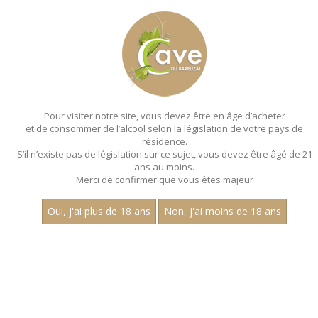
MENU
MON PANIER
Pour visiter notre site, vous devez être en âge d’acheter
et de consommer de l’alcool selon la législation de votre pays de
Accueil
- Champagne bonvalet - Multi cepage
résidence.
S’il n’existe pas de législation sur ce sujet, vous devez être âgé de 21
EFFERVESCENTS - CHAMPAGNE
ans au moins.
BONVALET - MULTI CEPAGE
Merci de confirmer que vous êtes majeur
Oui, j'ai plus de 18 ans
Non, j'ai moins de 18 ans
Nom
1
15