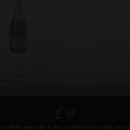
Champagne Grand Cru
Bouteille (75 cl)
Brut - Gaëtan Lucien
Prix : 28,50 €
 cookies and gives you control over what you w