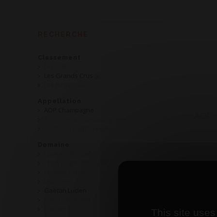
RECHERCHE
Classement
Les AOP
Les Grands Crus
Les Régionales
Appellation
AOP Champagne
AOP 
AOP Crémant de Bourgogne
Méthode traditionnelle
Domaine
Cave de Martailly
Champagne Bonvalet
Charles Guyot
Drappier
Gaëtan Lucien
Jean Dubuisson
Ruinart
This site uses