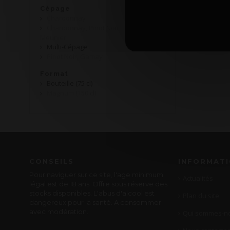
Cépage
Chardonnay
Chardonnay, Pinot Noir, Pinot
Meunier
Multi-Cépage
Pinot Noir, Gamay
Format
Bouteille (75 cl)
Magnum (150 cl)
CONSEILS
INFORMAT
Pour naviguer sur ce site, l'age minimum
Actualités
légal est de 18 ans. Offre sous réserve des
stocks disponibles. L'abus d'alcool est
Plan du site
dangereux pour la santé. A consommer
avec modération.
Qui sommes-no