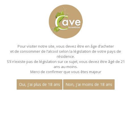
MENU
MON PANIER
Pour visiter notre site, vous devez être en âge d’acheter
et de consommer de l’alcool selon la législation de votre pays de
Accueil
- Aop mercurey - Jean dubuisson - Magnum 150 cl
résidence.
S’il n’existe pas de législation sur ce sujet, vous devez être âgé de 21
MAGNUMS - AOP MERCUREY - JEAN
ans au moins.
DUBUISSON - MAGNUM 150 CL
Merci de confirmer que vous êtes majeur
Toutes nos références de magnums.
Oui, j'ai plus de 18 ans
Non, j'ai moins de 18 ans
Nom
1
15