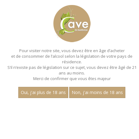
MENU
MON PANIER
Pour visiter notre site, vous devez être en âge d’acheter
et de consommer de l’alcool selon la législation de votre pays de
Accueil
- Les villages - Array
résidence.
S’il n’existe pas de législation sur ce sujet, vous devez être âgé de 21
MAGNUMS - LES VILLAGES - ARRAY
ans au moins.
Merci de confirmer que vous êtes majeur
Toutes nos références de magnums.
Oui, j'ai plus de 18 ans
Non, j'ai moins de 18 ans
Nom
1
15