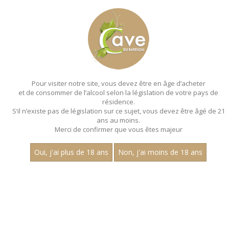
MENU
MON PANIER
Pour visiter notre site, vous devez être en âge d’acheter
et de consommer de l’alcool selon la législation de votre pays de
Accueil
- Millesime 2022 - Aop mercurey - Chardonnay
résidence.
S’il n’existe pas de législation sur ce sujet, vous devez être âgé de 21
MAGNUMS - MILLESIME 2022 - AOP
ans au moins.
MERCUREY - CHARDONNAY
Merci de confirmer que vous êtes majeur
Toutes nos références de magnums.
Oui, j'ai plus de 18 ans
Non, j'ai moins de 18 ans
Nom
1
15