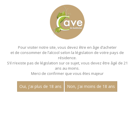
MENU
MON PANIER
Pour visiter notre site, vous devez être en âge d’acheter
et de consommer de l’alcool selon la législation de votre pays de
Accueil
- Millesime 2022 - Les villages - Aop mercurey - Jean
dubuisson - Chardonnay
résidence.
S’il n’existe pas de législation sur ce sujet, vous devez être âgé de 21
MAGNUMS - MILLESIME 2022 - LES
ans au moins.
Merci de confirmer que vous êtes majeur
VILLAGES - AOP MERCUREY - JEAN
DUBUISSON - CHARDONNAY
Oui, j'ai plus de 18 ans
Non, j'ai moins de 18 ans
Toutes nos références de magnums.
Nom
1
15