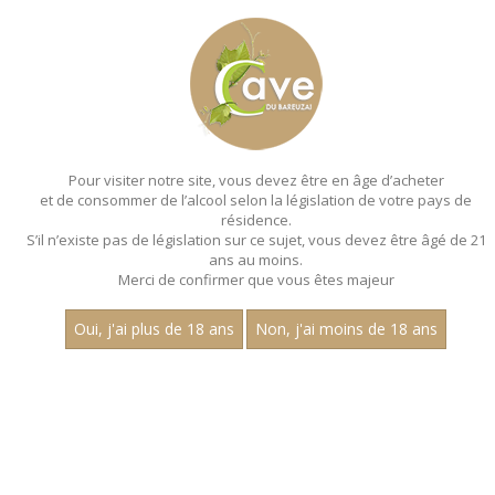
MENU
MON PANIER
Pour visiter notre site, vous devez être en âge d’acheter
et de consommer de l’alcool selon la législation de votre pays de
Accueil
- Millesime 2022 - Les villages - Magnum 150 cl - Array
résidence.
S’il n’existe pas de législation sur ce sujet, vous devez être âgé de 21
MAGNUMS - MILLESIME 2022 - LES
ans au moins.
VILLAGES - MAGNUM 150 CL - ARRAY
Merci de confirmer que vous êtes majeur
Toutes nos références de magnums.
Oui, j'ai plus de 18 ans
Non, j'ai moins de 18 ans
Nom
1
15