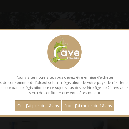
LE BAREUZAI
DÉGUSTATI
Pour visiter notre site, vous devez être en âge d’acheter
et de consommer de l’alcool selon la législation de votre pays de résidence
 n’existe pas de législation sur ce sujet, vous devez être âgé de 21 ans au m
Merci de confirmer que vous êtes majeur
Page :
1
Oui, j'ai plus de 18 ans
Non, j'ai moins de 18 ans