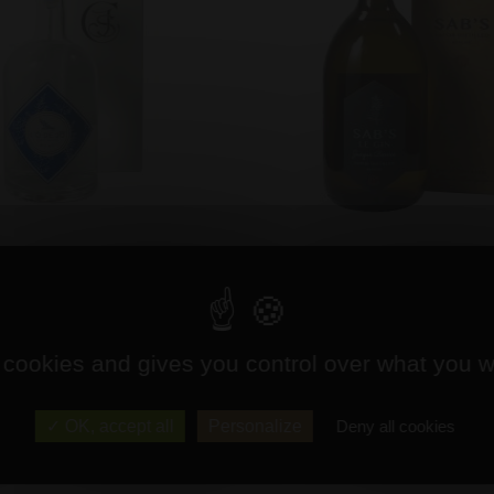
Gin "L'O de Jo"
Gin "Juniper Berrie
Petite bouteille (50 cl)
Petite bouteille (50 cl)
Clos Saint Joseph
Distillerie Sab's
Prix : 49,00 €
Prix : 45,90 €
 cookies and gives you control over what you w
OK, accept all
Personalize
Deny all cookies