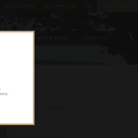
MON COMPTE
SE CONNECTER
MON PANIER
ON
MACHINES À BIÈRE
CONTACT
.
oins.
Voir
15
par page
Tri:
Nom