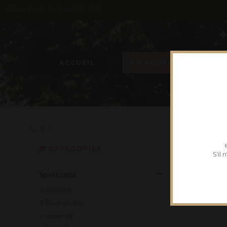
BIENVENUE SUR NOTRE SITE
ACCUEIL
LA BOUTIQUE
Accueil
GINS
CATEGORIES
S’il
Spiritueux
Apéritifs
Eaux-de-Vie
Liqueurs