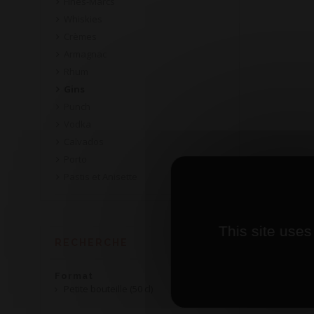
Fines-Marcs
Whiskies
Crèmes
Armagnac
Rhum
Gins
Punch
Vodka
Calvados
Porto
Pastis et Anisette
This site uses
RECHERCHE
Format
Petite bouteille (50 cl)