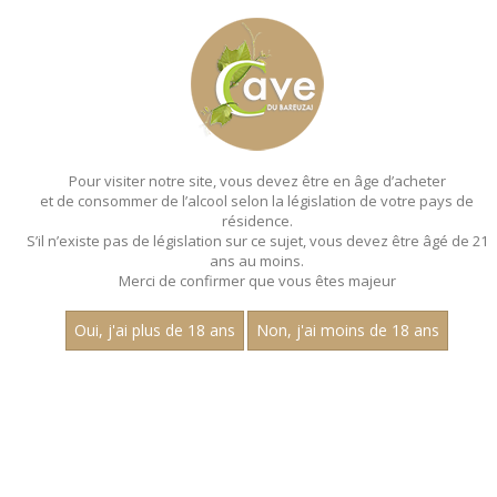
MENU
MON PANIER
Pour visiter notre site, vous devez être en âge d’acheter
et de consommer de l’alcool selon la législation de votre pays de
Accueil
- Millesime 2023 - Aop pommard - Robert
monnot - Bouteille 75 cl - Array
résidence.
S’il n’existe pas de législation sur ce sujet, vous devez être âgé de 21
ans au moins.
Merci de confirmer que vous êtes majeur
Oui, j'ai plus de 18 ans
Non, j'ai moins de 18 ans
VINS ROUGES - MILLESIME 2023 - AOP
POMMARD - ROBERT
MONNOT - BOUTEILLE 75 CL - ARRAY