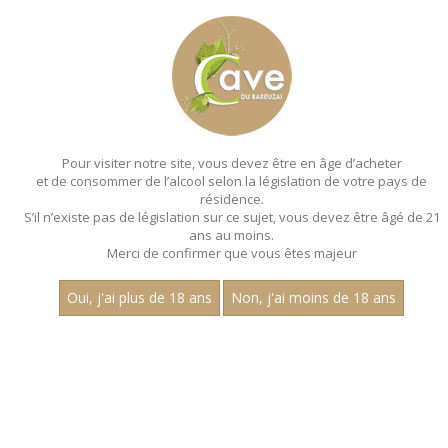
MENU
MON PANIER
Pour visiter notre site, vous devez être en âge d’acheter
et de consommer de l’alcool selon la législation de votre pays de
Accueil
- Paul dubettier - Bag in box 5 litres
résidence.
S’il n’existe pas de législation sur ce sujet, vous devez être âgé de 21
BAG IN BOX - PAUL DUBETTIER - BAG IN
ans au moins.
BOX 5 LITRES
Merci de confirmer que vous êtes majeur
Aucun résultat trouvé.
Oui, j'ai plus de 18 ans
Non, j'ai moins de 18 ans
CATEGORIES
Bag in Box
Vins Rosés
Vins Rouges