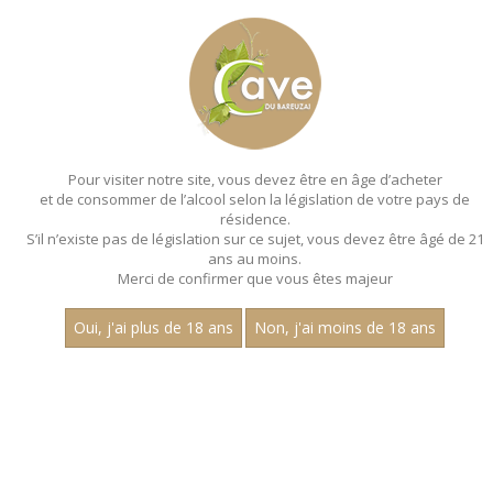
MENU
MON PANIER
Pour visiter notre site, vous devez être en âge d’acheter
et de consommer de l’alcool selon la législation de votre pays de
Accueil
résidence.
S’il n’existe pas de législation sur ce sujet, vous devez être âgé de 21
VALLÉE DU RHÔNE
ans au moins.
Merci de confirmer que vous êtes majeur
Aucun résultat trouvé.
Oui, j'ai plus de 18 ans
Non, j'ai moins de 18 ans
CATEGORIES
Vins Blancs
Alsace
Auxois
Maconnais