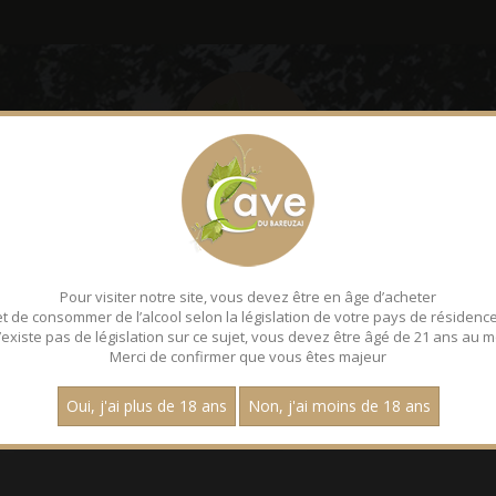
LE BAREUZAI
DÉGUSTATI
Pour visiter notre site, vous devez être en âge d’acheter
CE
et de consommer de l’alcool selon la législation de votre pays de résidence
 n’existe pas de législation sur ce sujet, vous devez être âgé de 21 ans au m
Merci de confirmer que vous êtes majeur
at trouvé.
Oui, j'ai plus de 18 ans
Non, j'ai moins de 18 ans