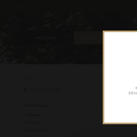
BIENVENUE SUR NOTRE SITE
ACCUEIL
LA BOUTIQUE
Accueil
ALSA
CATEGORIES
S’il
Aucun résult
Vins Blancs
Alsace
Auxois
Maconnais