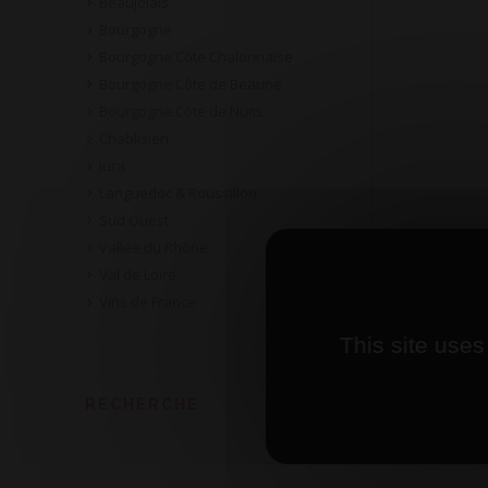
Beaujolais
Bourgogne
Bourgogne Côte Chalonnaise
Bourgogne Côte de Beaune
Bourgogne Côte de Nuits
Chablisien
Jura
Languedoc & Roussillon
Sud Ouest
Vallée du Rhône
Val de Loire
Vins de France
This site uses
RECHERCHE