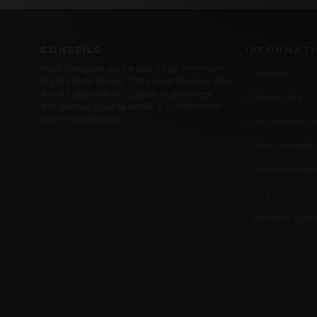
CONSEILS
INFORMAT
Pour naviguer sur ce site, l'age minimum
Actualités
légal est de 18 ans. Offre sous réserve des
stocks disponibles. L'abus d'alcool est
Plan du site
dangereux pour la santé. A consommer
avec modération.
Qui sommes-no
Nous contacter
Où nous trouve
CGV
Mentions légal