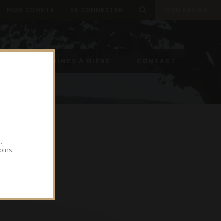
MON COMPTE
SE CONNECTER
MON PANIER
ON
MACHINES À BIÈRE
CONTACT
.
oins.