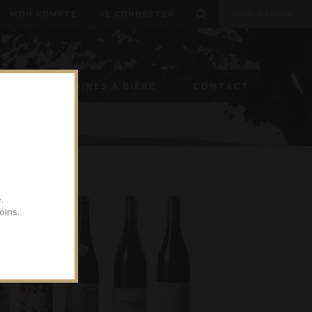
MON COMPTE
SE CONNECTER
MON PANIER
ON
MACHINES À BIÈRE
CONTACT
.
oins.