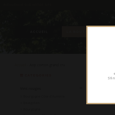
BIENVENUE SUR NOTRE SITE
ACCUEIL
LA BOUTIQUE
Accueil
- Aop corton grand cru
CATEGORIES
S’il
Vins rouges
Bourgogne Côte d'Auxerre
Beaujolais
Bourgogne