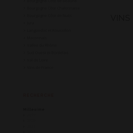
Bourgogne Côte de Beaune
Bourgogne Côte Chalonnaise
Bourgogne Côte de Nuits
VINS
Jura
Languedoc et Roussillon
Maconnais
Vallée du Rhône
Sud Ouest et Bordelais
Val de Loire
Vins de France
RECHERCHE
Millesime
2019
2020
2021
2022