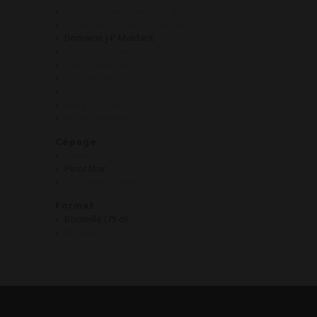
Domaine Bouchard Père & Fils
Domaine Georges Lignier et Fils
Domaine J-P Maldant
Hubert Descours
Jean Dubuisson
Joly Père et Fils
Louis de Maizières
Morgan Truchetet
Robert Monnot
Cépage
Gamay
Pinot Noir
Pinot Noir, Gamay
Format
Bouteille (75 cl)
Magnum (150 cl)