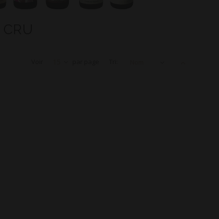
 CRU
Voir
15
par page
Tri:
Nom