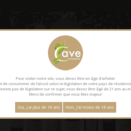
LE BAREUZAI
DÉGUSTATI
Pour visiter notre site, vous devez être en âge d’acheter
et de consommer de l’alcool selon la législation de votre pays de résidence
 n’existe pas de législation sur ce sujet, vous devez être âgé de 21 ans au m
Merci de confirmer que vous êtes majeur
Oui, j'ai plus de 18 ans
Non, j'ai moins de 18 ans