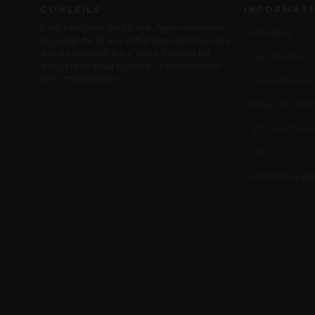
CONSEILS
INFORMAT
Pour naviguer sur ce site, l'age minimum
Actualités
légal est de 18 ans. Offre sous réserve des
stocks disponibles. L'abus d'alcool est
Plan du site
dangereux pour la santé. A consommer
avec modération.
Qui sommes-no
Nous contacter
Où nous trouve
CGV
Mentions légal