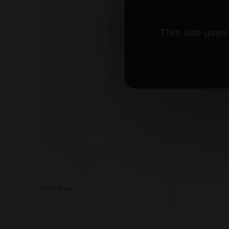
AOP Ladoix
AOP Maranges
AOP Maranges 1 er cru
This site uses
AOP Marsannay
AOP Mercurey
AOP Monthelie 1er cru
AOP Morey Saint Denis
AOP Nuits Saint Georges
AOP Pommard
AOP Rully
AOP Saint Aubin
AOP Saint Romain
AOP Santenay
AOP Savigny-les-Beaune
AOP Volnay
AOP Vosne Romanée
Mâcon-Serrières
Vin de France
Domaine
Cave de Martailly
Cave de Nolay
Charles Guyot
Claire Longeay