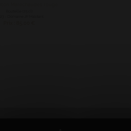
rton Maréchaudes rouge
Bouteille (75 cl)
23 - Domaine JP Maldant
Prix : 85,00 €