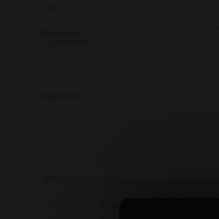
2023
AOP Co
2024
20
Classement
Les Grands Crus
Les Premiers Crus
Les Régionales
Les Villages
Les Vins de France
Appellation
AOP Aloxe Corton
AOP Auxey-Duresses
AOP Bourgogne Hautes Côtes de
Beaune
AOP Bourgogne Passetoutgrains
AOP Bourgogne Pinot Noir
AOP Chorey Les Beaune
AOP Chénas
AOP Corton Grand cru
AOP Coteaux Bourguignons
AOP Fixin
AOP Gevrey Chambertin
AOP Givry