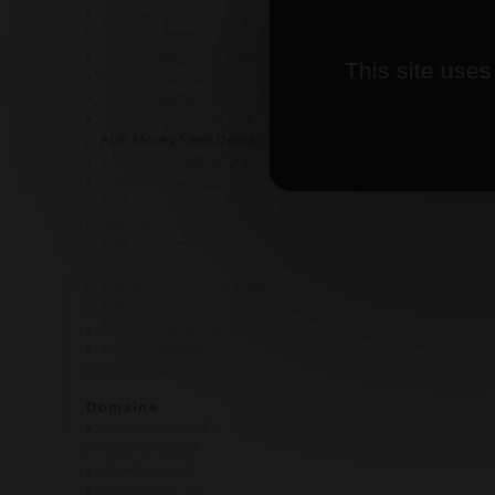
AOP Ladoix
AOP Maranges
AOP Maranges 1 er cru
This site uses
AOP Marsannay
AOP Mercurey
AOP Monthelie 1er cru
AOP Morey Saint Denis
AOP Nuits Saint Georges
AOP Pommard
AOP Rully
AOP Saint Aubin
AOP Saint Romain
AOP Santenay
AOP Savigny-les-Beaune
AOP Volnay
AOP Vosne Romanée
Mâcon-Serrières
Vin de France
Domaine
Cave de Martailly
Cave de Nolay
Charles Guyot
Claire Longeay