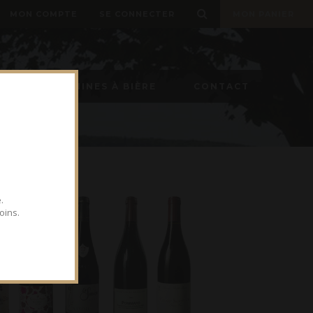
MON COMPTE
SE CONNECTER
MON PANIER
ON
MACHINES À BIÈRE
CONTACT
.
oins.