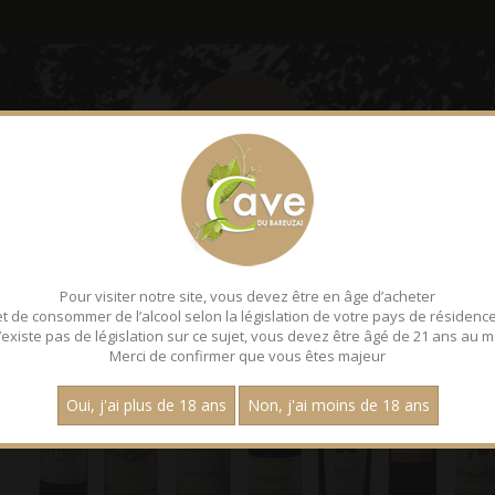
LE BAREUZAI
DÉGUSTATI
Pour visiter notre site, vous devez être en âge d’acheter
et de consommer de l’alcool selon la législation de votre pays de résidence
 n’existe pas de législation sur ce sujet, vous devez être âgé de 21 ans au m
Merci de confirmer que vous êtes majeur
Oui, j'ai plus de 18 ans
Non, j'ai moins de 18 ans