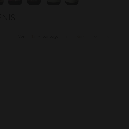
ENIS
Voir
15
par page
Tri:
Nom