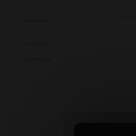
2023
AO
2024
2022 - D
Classement
Les Grands Crus
Les Premiers Crus
Les Régionales
Les Villages
Les Vins de France
Appellation
AOP Aloxe Corton
AOP Auxey-Duresses
AOP Bourgogne Hautes Côtes de
Beaune
AOP Bourgogne Passetoutgrains
AOP Bourgogne Pinot Noir
AOP Chorey Les Beaune
AOP Chénas
AOP Corton Grand cru
AOP Coteaux Bourguignons
AOP Fixin
AOP Gevrey Chambertin
AOP Givry