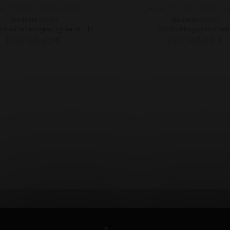
P Morey Saint Denis
AOP Morey Saint-D
Bouteille (75 cl)
Bouteille (75 cl)
omaine Georges Lignier et Fils
2020 - Morgan Truchet
Prix : 58,50 €
Prix : 66,00 €