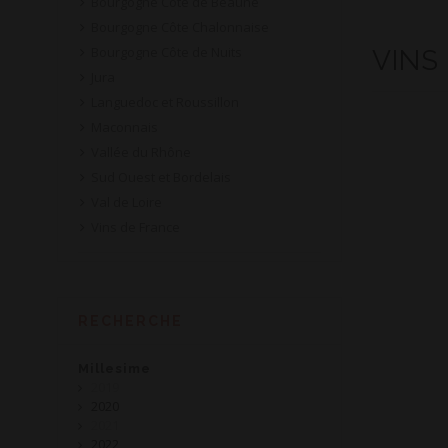
Bourgogne Côte de Beaune
Bourgogne Côte Chalonnaise
Bourgogne Côte de Nuits
VINS
Jura
Languedoc et Roussillon
Maconnais
Vallée du Rhône
Sud Ouest et Bordelais
Val de Loire
Vins de France
RECHERCHE
Millesime
2019
2020
2021
2022