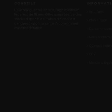
CONSEILS
INFORMAT
Pour naviguer sur ce site, l'age minimum
Actualités
légal est de 18 ans. Offre sous réserve des
stocks disponibles. L'abus d'alcool est
Plan du site
dangereux pour la santé. A consommer
avec modération.
Qui sommes-no
Nous contacter
Où nous trouve
CGV
Mentions légal