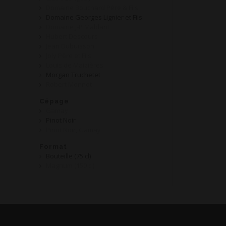
Domaine Bouchard Père & Fils
Domaine Georges Lignier et Fils
Domaine J-P Maldant
Hubert Descours
Jean Dubuisson
Joly Père et Fils
Louis de Maizières
Morgan Truchetet
Robert Monnot
Cépage
Gamay
Pinot Noir
Pinot Noir, Gamay
Format
Bouteille (75 cl)
Magnum (150 cl)