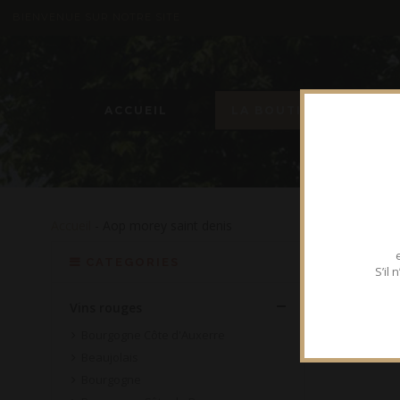
BIENVENUE SUR NOTRE SITE
ACCUEIL
LA BOUTIQUE
Accueil
- Aop morey saint denis
CATEGORIES
S’il
Vins rouges
Bourgogne Côte d'Auxerre
Beaujolais
Bourgogne