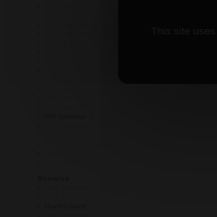
AOP Ladoix
AOP Maranges
AOP Maranges 1 er cru
This site uses
AOP Marsannay
AOP Mercurey
AOP Monthelie 1er cru
AOP Morey Saint Denis
AOP Nuits Saint Georges
AOP Pommard
AOP Rully
AOP Saint Aubin
AOP Saint Romain
AOP Santenay
AOP Savigny-les-Beaune
AOP Volnay
AOP Vosne Romanée
Mâcon-Serrières
Vin de France
Domaine
Cave de Martailly
Cave de Nolay
Charles Guyot
Claire Longeay