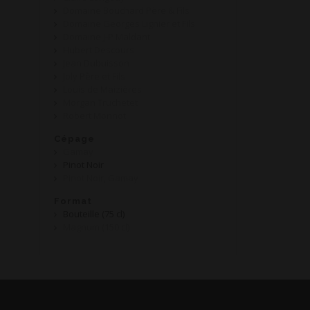
Domaine Bouchard Père & Fils
Domaine Georges Lignier et Fils
Domaine J-P Maldant
Hubert Descours
Jean Dubuisson
Joly Père et Fils
Louis de Maizières
Morgan Truchetet
Robert Monnot
Cépage
Gamay
Pinot Noir
Pinot Noir, Gamay
Format
Bouteille (75 cl)
Magnum (150 cl)