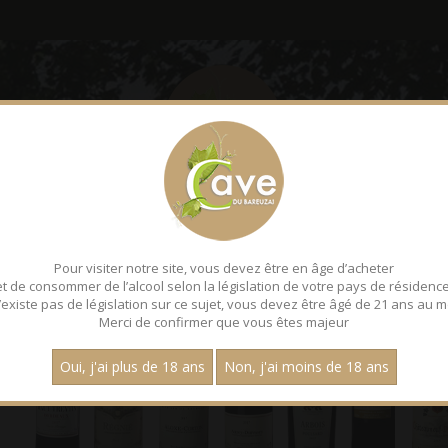
LE BAREUZAI
DÉGUSTATI
Pour visiter notre site, vous devez être en âge d’acheter
et de consommer de l’alcool selon la législation de votre pays de résidence
 n’existe pas de législation sur ce sujet, vous devez être âgé de 21 ans au m
Merci de confirmer que vous êtes majeur
Oui, j'ai plus de 18 ans
Non, j'ai moins de 18 ans