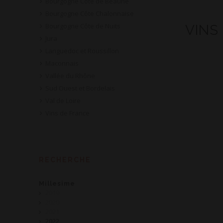
Bourgogne Côte de Beaune
Bourgogne Côte Chalonnaise
Bourgogne Côte de Nuits
VINS
Jura
Languedoc et Roussillon
Maconnais
Vallée du Rhône
Sud Ouest et Bordelais
Val de Loire
Vins de France
RECHERCHE
Millesime
2019
2020
2021
2022