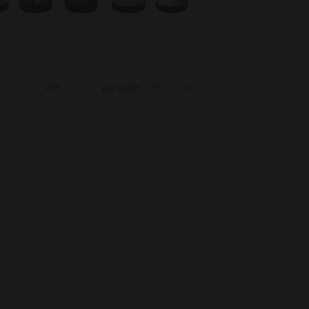
Voir
15
par page
Tri:
Nom