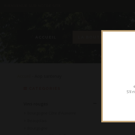
BIENVENUE SUR NOTRE SITE
ACCUEIL
LA BOUTIQUE
Accueil
- Aop santenay
CATEGORIES
S’il
Vins rouges
Bourgogne Côte d'Auxerre
Beaujolais
Bourgogne