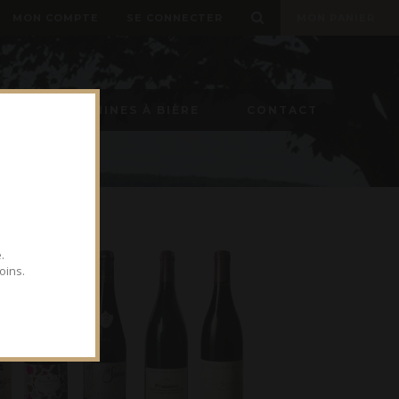
MON COMPTE
SE CONNECTER
MON PANIER
ON
MACHINES À BIÈRE
CONTACT
.
oins.