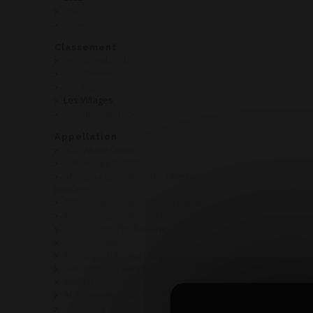
2023
2024
Classement
Les Grands Crus
Les Premiers Crus
Les Régionales
Les Villages
Les Vins de France
Appellation
AOP Aloxe Corton
AOP Auxey-Duresses
AOP Bourgogne Hautes Côtes de
Beaune
AOP Bourgogne Passetoutgrains
AOP Bourgogne Pinot Noir
AOP Chorey Les Beaune
AOP Chénas
AOP Corton Grand cru
AOP Coteaux Bourguignons
AOP Fixin
AOP Gevrey Chambertin
AOP Givry