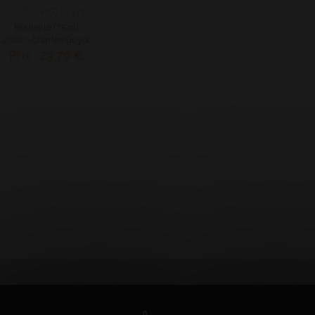
AOP Santenay
Bouteille (75 cl)
2022 - Charles Guyot
Prix : 23,70 €