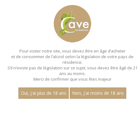
MENU
MON PANIER
Pour visiter notre site, vous devez être en âge d’acheter
et de consommer de l’alcool selon la législation de votre pays de
Accueil
- Millesime 2022 - Aop mercurey - Pinot noir
résidence.
S’il n’existe pas de législation sur ce sujet, vous devez être âgé de 21
ans au moins.
Merci de confirmer que vous êtes majeur
Oui, j'ai plus de 18 ans
Non, j'ai moins de 18 ans
VINS ROUGES - MILLESIME 2022 - AOP
MERCUREY - PINOT NOIR
Aucun résultat trouvé.