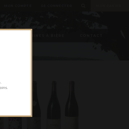
MON COMPTE
SE CONNECTER
MON PANIER
ON
MACHINES À BIÈRE
CONTACT
.
oins.