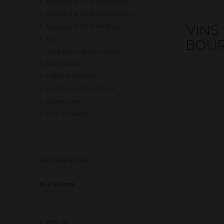
Bourgogne Côte de Beaune
Bourgogne Côte Chalonnaise
Bourgogne Côte de Nuits
VINS
Jura
BOUR
Languedoc et Roussillon
Maconnais
Vallée du Rhône
Sud Ouest et Bordelais
Val de Loire
Vins de France
RECHERCHE
Millesime
2019
2020
2021
2022