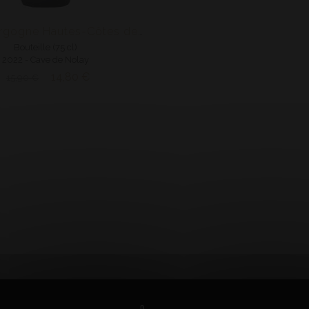
AOP Bourgogne Hautes-Côtes de Beaune
Bouteille (75 cl)
2022 - Cave de Nolay
14,80 €
15,90 €