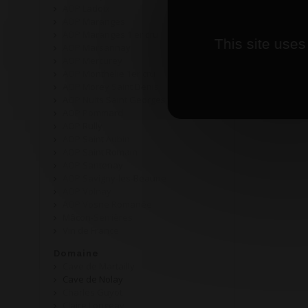
AOP Ladoix
AOP Maranges
AOP Maranges 1 er cru
This site uses
AOP Marsannay
AOP Mercurey
AOP Monthelie 1er cru
AOP Morey Saint Denis
AOP Nuits Saint Georges
AOP Pommard
AOP Rully
AOP Saint Aubin
AOP Saint Romain
AOP Santenay
AOP Savigny-les-Beaune
AOP Volnay
AOP Vosne Romanée
Mâcon-Serrières
Vin de France
Domaine
Cave de Martailly
Cave de Nolay
Charles Guyot
Claire Longeay