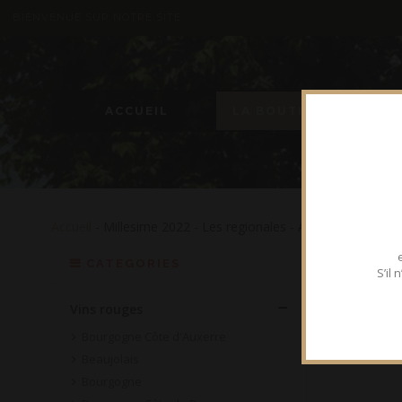
BIENVENUE SUR NOTRE SITE
ACCUEIL
LA BOUTIQUE
Accueil
- Millesime 2022 - Les regionales - Aop bourgogne 
CATEGORIES
S’il
Vins rouges
Bourgogne Côte d'Auxerre
Beaujolais
Bourgogne