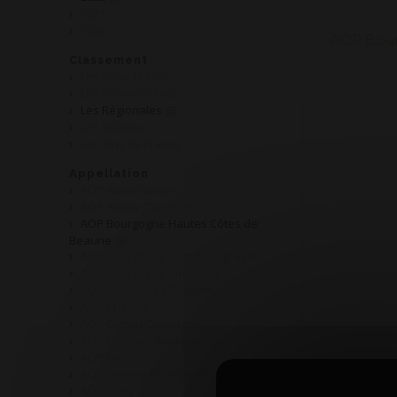
2023
2024
Classement
Les Grands Crus
Les Premiers Crus
Les Régionales
Les Villages
Les Vins de France
Appellation
AOP Aloxe Corton
AOP Auxey-Duresses
AOP Bourgogne Hautes Côtes de
Beaune
AOP Bourgogne Passetoutgrains
AOP Bourgogne Pinot Noir
AOP Chorey Les Beaune
AOP Chénas
AOP Corton Grand cru
AOP Coteaux Bourguignons
AOP Fixin
AOP Gevrey Chambertin
AOP Givry