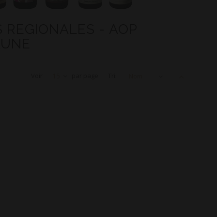
S REGIONALES - AOP
AUNE
Voir
15
par page
Tri:
Nom