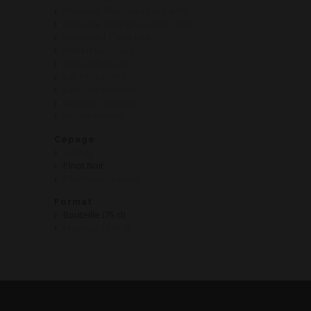
Domaine Bouchard Père & Fils
Domaine Georges Lignier et Fils
Domaine J-P Maldant
Hubert Descours
Jean Dubuisson
Joly Père et Fils
Louis de Maizières
Morgan Truchetet
Robert Monnot
Cépage
Gamay
Pinot Noir
Pinot Noir, Gamay
Format
Bouteille (75 cl)
Magnum (150 cl)