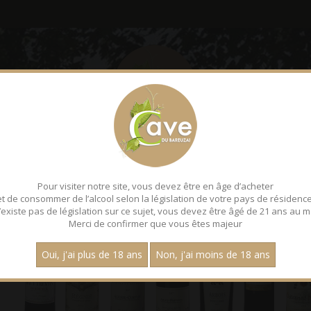
LE BAREUZAI
DÉGUSTATI
hautes cotes de beaune
Pour visiter notre site, vous devez être en âge d’acheter
et de consommer de l’alcool selon la législation de votre pays de résidence
 n’existe pas de législation sur ce sujet, vous devez être âgé de 21 ans au m
Merci de confirmer que vous êtes majeur
Oui, j'ai plus de 18 ans
Non, j'ai moins de 18 ans