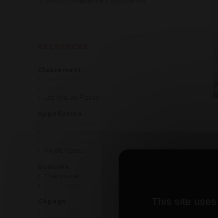
Boisson Aromatisée à Base de Vin
RECHERCHE
Classement
Les Régionales
Les Villages
Les Vins de France
Appellation
VD
AOP Coteaux Bourguignons
AOP Mâcon Villages
AOP Saint Romain
Vin de France
Domaine
Charousset
Paul Dubettier
This site uses
Cépage
Chardonnay