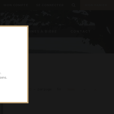
MON COMPTE
SE CONNECTER
MON PANIER
ON
MACHINES À BIÈRE
CONTACT
.
oins.
Voir
30
par page
Tri:
Nom