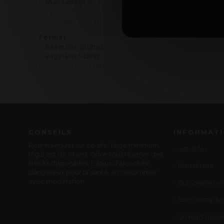
Multi-Cépage
Pinot Noir
Pinot Noir, Gamay
Format
Bag in Box 10 Litres
Bag in Box 5 Litres
Bag in Box de 3 Litres
CONSEILS
INFORMAT
Pour naviguer sur ce site, l'age minimum
Actualités
légal est de 18 ans. Offre sous réserve des
stocks disponibles. L'abus d'alcool est
Plan du site
dangereux pour la santé. A consommer
avec modération.
Qui sommes-no
Nous contacter
Où nous trouve