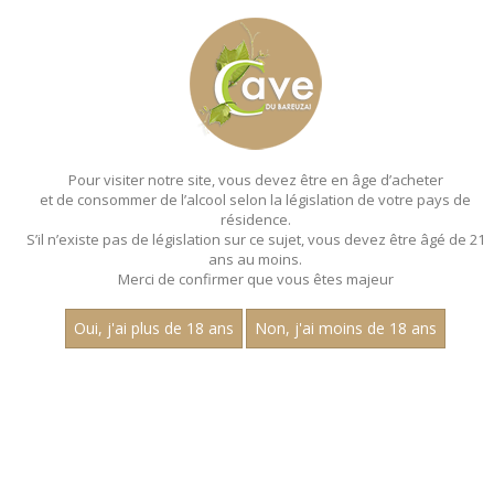
MENU
MON PANIER
Pour visiter notre site, vous devez être en âge d’acheter
et de consommer de l’alcool selon la législation de votre pays de
Accueil
- Les aop - Aop champagne - Bouteille 75 cl
résidence.
S’il n’existe pas de législation sur ce sujet, vous devez être âgé de 21
EFFERVESCENTS - LES AOP - AOP
ans au moins.
CHAMPAGNE - BOUTEILLE 75 CL
Merci de confirmer que vous êtes majeur
Oui, j'ai plus de 18 ans
Non, j'ai moins de 18 ans
Nom
1
15