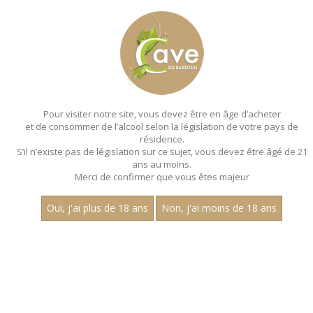
MENU
MON PANIER
Pour visiter notre site, vous devez être en âge d’acheter
et de consommer de l’alcool selon la législation de votre pays de
Accueil
- Les villages - Magnum 150 cl
résidence.
S’il n’existe pas de législation sur ce sujet, vous devez être âgé de 21
MAGNUMS - LES VILLAGES - MAGNUM
ans au moins.
150 CL
Merci de confirmer que vous êtes majeur
Toutes nos références de magnums.
Oui, j'ai plus de 18 ans
Non, j'ai moins de 18 ans
Nom
1
30