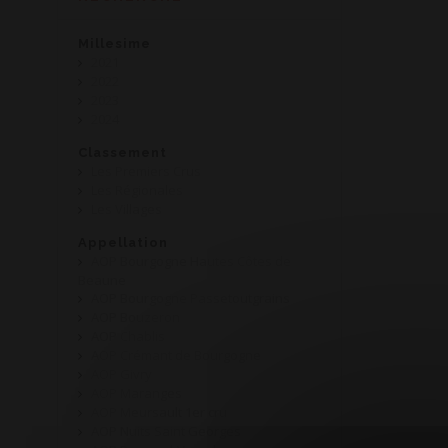
Millesime
2021
2022
2023
2024
Classement
Les Premiers Crus
Les Régionales
Les Villages
Appellation
AOP Bourgogne Hautes Côtes de
Beaune
AOP Bourgogne Passetoutgrains
AOP Bouzeron
AOP Chablis
AOP Crémant de Bourgogne
AOP Givry
AOP Maranges
AOP Meursault 1er cru
AOP Nuits Saint Georges