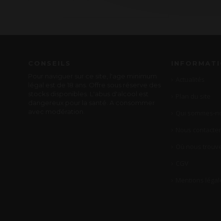
CONSEILS
INFORMAT
Pour naviguer sur ce site, l'age minimum
Actualités
légal est de 18 ans. Offre sous réserve des
stocks disponibles. L'abus d'alcool est
Plan du site
dangereux pour la santé. A consommer
avec modération.
Qui sommes-no
Nous contacter
Où nous trouve
CGV
Mentions légal