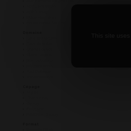
AOP Pernand-Vergelesses
AOP Saint Véran
AOP Volnay
Mâcon-Serrières
Pouilly Fuissé 1er Cru
Domaine
This site uses
Cave de Martailly
Cave de Nolay
Charles Guyot
Claire Longeay
Jean Dubuisson
Joly Père et Fils
Paul Dubettier
Robert Monnot
Cépage
Aligoté
Chardonnay
Gamay
Pinot Noir
Pinot Noir, Gamay
Format
Bouteille (75 cl)