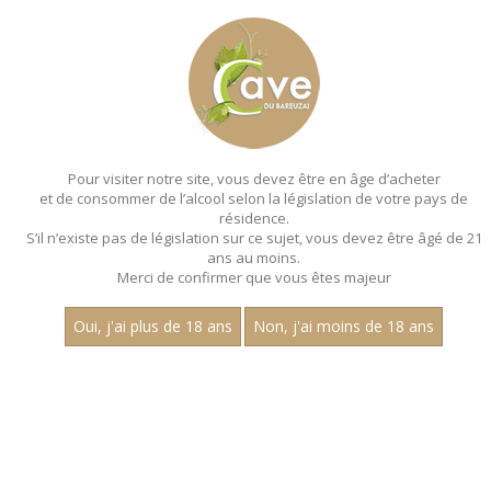
MENU
MON PANIER
Pour visiter notre site, vous devez être en âge d’acheter
et de consommer de l’alcool selon la législation de votre pays de
Accueil
- Aop mercurey - Joly pere et fils - Bouteille 75 cl
résidence.
S’il n’existe pas de législation sur ce sujet, vous devez être âgé de 21
ans au moins.
Merci de confirmer que vous êtes majeur
Oui, j'ai plus de 18 ans
Non, j'ai moins de 18 ans
VINS ROUGES - AOP MERCUREY - JOLY
PERE ET FILS - BOUTEILLE 75 CL
Nom