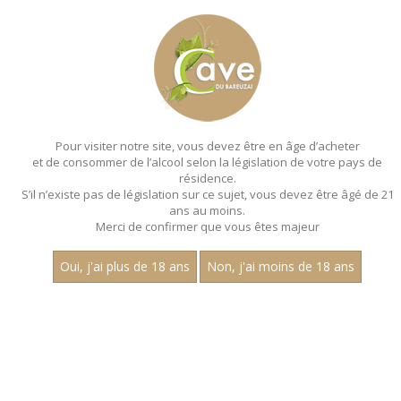
MENU
MON PANIER
Pour visiter notre site, vous devez être en âge d’acheter
et de consommer de l’alcool selon la législation de votre pays de
Accueil
- Les premiers crus - Charles guyot - Bouteille 75 cl
résidence.
S’il n’existe pas de législation sur ce sujet, vous devez être âgé de 21
ans au moins.
Merci de confirmer que vous êtes majeur
Oui, j'ai plus de 18 ans
Non, j'ai moins de 18 ans
VINS ROUGES - LES PREMIERS
CRUS - CHARLES GUYOT - BOUTEILLE
75 CL