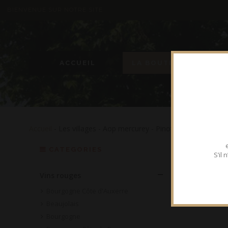
BIENVENUE SUR NOTRE SITE
ACCUEIL
LA BOUTIQUE
Accueil
- Les villages - Aop mercurey - Pinot noir - Bouteille 
CATEGORIES
S’il
Vins rouges
Bourgogne Côte d'Auxerre
Beaujolais
Bourgogne