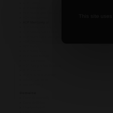
AOP Ladoix
AOP Maranges
AOP Maranges 1 er cru
This site uses
AOP Marsannay
AOP Mercurey
AOP Monthelie 1er cru
AOP Morey Saint Denis
AOP Nuits Saint Georges
AOP Pommard
AOP Rully
AOP Saint Aubin
AOP Saint Romain
AOP Santenay
AOP Savigny-les-Beaune
AOP Volnay
AOP Vosne Romanée
Mâcon-Serrières
Vin de France
Domaine
Cave de Martailly
Cave de Nolay
Charles Guyot
Claire Longeay