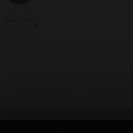
AOP Mercurey
Bouteille (75 cl)
2024 - Joly Père et fils
Prix : 21,50 €