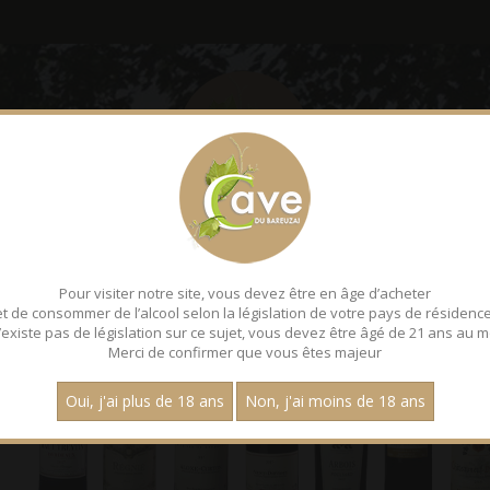
LE BAREUZAI
DÉGUSTATI
75 cl
Pour visiter notre site, vous devez être en âge d’acheter
et de consommer de l’alcool selon la législation de votre pays de résidence
 n’existe pas de législation sur ce sujet, vous devez être âgé de 21 ans au m
Merci de confirmer que vous êtes majeur
Oui, j'ai plus de 18 ans
Non, j'ai moins de 18 ans