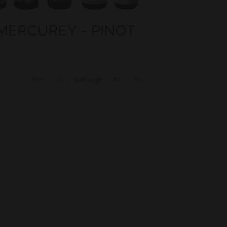
 MERCUREY - PINOT
Voir
30
par page
Tri:
Nom