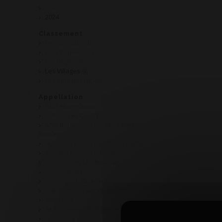
2023
2024
Classement
Les Grands Crus
Les Premiers Crus
Les Régionales
Les Villages
Les Vins de France
Appellation
AOP Aloxe Corton
AOP Auxey-Duresses
AOP Bourgogne Hautes Côtes de
Beaune
AOP Bourgogne Passetoutgrains
AOP Bourgogne Pinot Noir
AOP Chorey Les Beaune
AOP Chénas
AOP Corton Grand cru
AOP Coteaux Bourguignons
AOP Fixin
AOP Gevrey Chambertin
AOP Givry