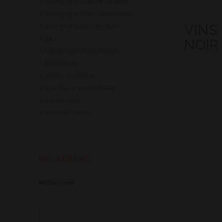
Bourgogne Côte de Beaune
Bourgogne Côte Chalonnaise
Bourgogne Côte de Nuits
VINS
Jura
NOIR
Languedoc et Roussillon
Maconnais
Vallée du Rhône
Sud Ouest et Bordelais
Val de Loire
Vins de France
RECHERCHE
Millesime
2019
2020
2021
2022