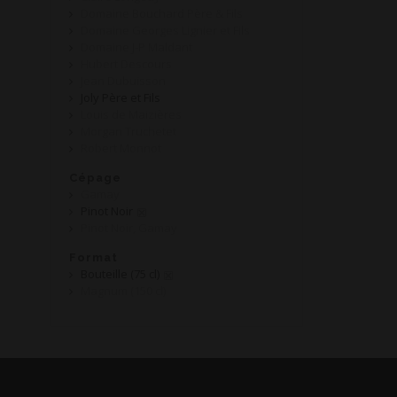
Domaine Bouchard Père & Fils
Domaine Georges Lignier et Fils
Domaine J-P Maldant
Hubert Descours
Jean Dubuisson
Joly Père et Fils
Louis de Maizières
Morgan Truchetet
Robert Monnot
Cépage
Gamay
Pinot Noir
Pinot Noir, Gamay
Format
Bouteille (75 cl)
Magnum (150 cl)