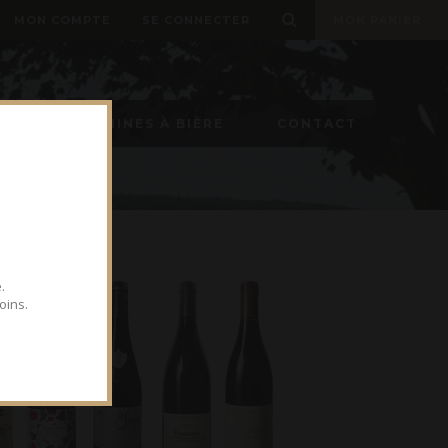
MON COMPTE
SE CONNECTER
MON PANIER
ON
MACHINES À BIÈRE
CONTACT
.
oins.