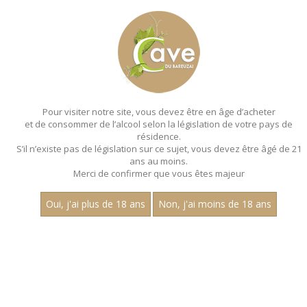
MENU
MON PANIER
Pour visiter notre site, vous devez être en âge d’acheter
et de consommer de l’alcool selon la législation de votre pays de
Accueil
- Millesime 2020 - Aop santenay - Jean dubuisson - Pinot
noir
résidence.
S’il n’existe pas de législation sur ce sujet, vous devez être âgé de 21
ans au moins.
Merci de confirmer que vous êtes majeur
Oui, j'ai plus de 18 ans
Non, j'ai moins de 18 ans
VINS ROUGES - MILLESIME 2020 - AOP
SANTENAY - JEAN DUBUISSON - PINOT
NOIR