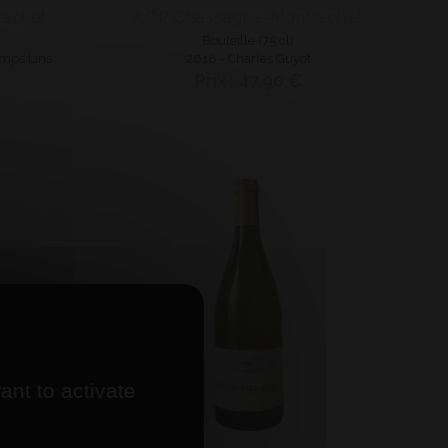
achet
AOP Chassagne-Montrachet
Bouteille (75 cl)
amps Lins
2018 - Charles Guyot
Prix : 47,90 €
ant to activate