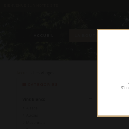
BIENVENUE SUR NOTRE SITE
ACCUEIL
LA BOUTIQUE
Accueil
- Les villages
CATEGORIES
S’il
Vins Blancs
Alsace
Auxois
Maconnais