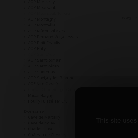
AOP Mercurey
AOP Meursault
AOP Meursault 1er cru
2023 - V
AOP Montagny
AOP Monthélie
AOP Mâcon Villages
AOP Pernand-Vergelesses
AOP Petit Chablis
AOP Rully
AOP Saint Aubin
AOP Saint Romain
AOP Saint Véran
AOP Santenay
AOP Savigny-les-Beaune
AOP Viré Clessé
Corton Charlemagne Grand Cru
Mâcon-Lugny
Pouilly Fuissé 1er Cru
Domaine
Cave de Martailly
This site uses
Cave de Nolay
Charles Guyot
Château de Chemilly