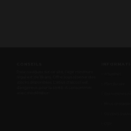
CONSEILS
INFORMAT
Pour naviguer sur ce site, l'age minimum
Actualités
légal est de 18 ans. Offre sous réserve des
stocks disponibles. L'abus d'alcool est
Plan du site
dangereux pour la santé. A consommer
avec modération.
Qui sommes-no
Nous contacter
Où nous trouve
CGV