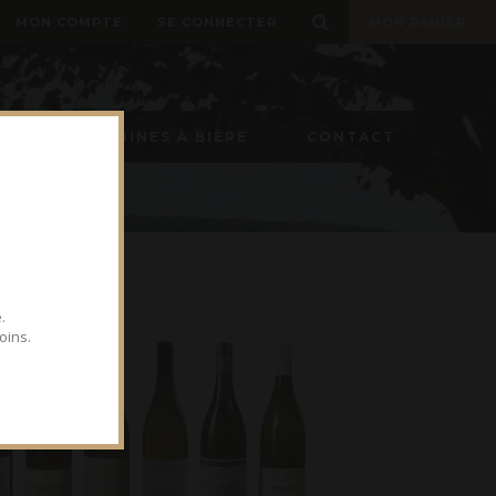
MON COMPTE
SE CONNECTER
MON PANIER
ON
MACHINES À BIÈRE
CONTACT
.
oins.