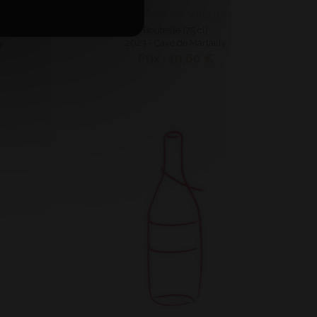
y
AOP Mâcon Villages
Bouteille (75 cl)
y
2023 - Cave de Martailly
Prix : 10,60 €