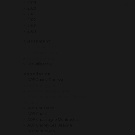
2019
AOP 
2020
2021
2022
2023
2024
Classement
Les Grands Crus
Les Premiers Crus
Les Régionales
Les Villages
Appellation
AOP Auxey-Duresses
AOP Bourgogne
AOP Bourgogne Aligoté
AOP Bourgogne Hautes Côtes de
Beaune
AOP Bouzeron
AOP Chablis
AOP Chassagne Montrachet
AOP Chorey Les Beaune
AOP Maranges