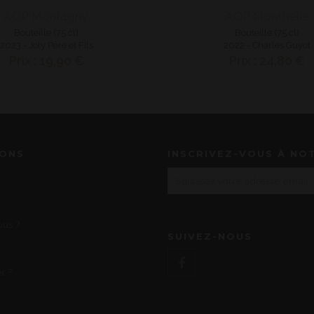
AOP Montagny
AOP Monthélie
Bouteille (75 cl)
Bouteille (75 cl)
2023 - Joly Père et Fils
2022 - Charles Guyot
Prix : 19,90 €
Prix : 24,80 €
IONS
INSCRIVEZ-VOUS À NO
us ?
SUIVEZ-NOUS
r ?