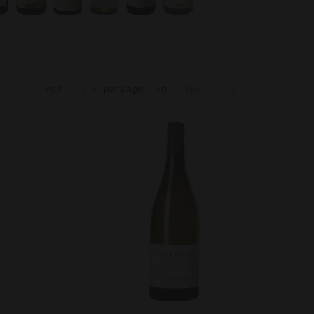
Voir
15
par page
Tri:
Nom