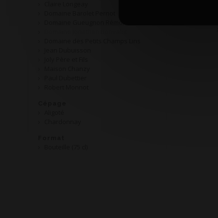
Claire Longeay
AOP
Domaine Barolet Pernot
Domaine Gueugnon Rémond
Domaine Jonathan Bonvalot
Domaine des Petits Champs Lins
Jean Dubuisson
Joly Père et Fils
Maison Chanzy
Paul Dubettier
Robert Monnot
Cépage
Aligoté
Chardonnay
Format
Bouteille (75 cl)