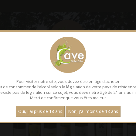
LE BAREUZAI
DÉGUSTATI
Pour visiter notre site, vous devez être en âge d’acheter
et de consommer de l’alcool selon la législation de votre pays de résidence
 n’existe pas de législation sur ce sujet, vous devez être âgé de 21 ans au m
Merci de confirmer que vous êtes majeur
Oui, j'ai plus de 18 ans
Non, j'ai moins de 18 ans