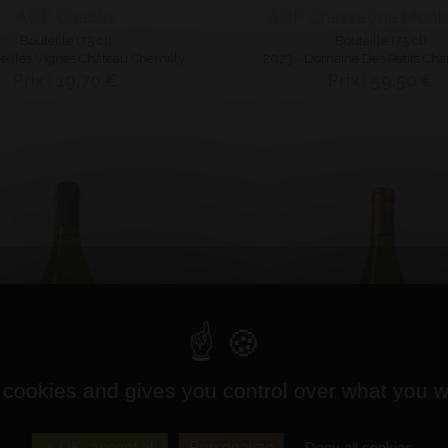
AOP Chablis
AOP Chassagne Montr
Bouteille (75 cl)
Bouteille (75 cl)
ieilles Vignes Château Chemilly
2023 - Domaine Des Petits Ch
Prix : 19,70 €
Prix : 59,50 €
 cookies and gives you control over what you w
OK, accept all
Personalize
Deny all cookies