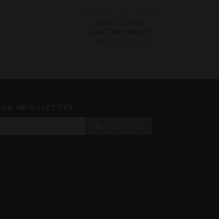
AOP Monthelie Blanc
Bouteille (75 cl)
2019 - Robert Monnot
Prix : 23,50 €
TRE NEWSLETTER
S'INSCRIRE