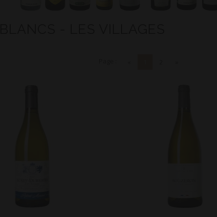
 BLANCS - LES VILLAGES
Page :
«
1
2
»