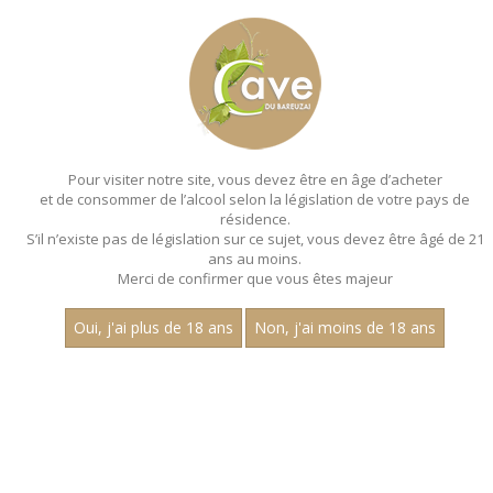
MENU
MON PANIER
Pour visiter notre site, vous devez être en âge d’acheter
et de consommer de l’alcool selon la législation de votre pays de
Accueil
résidence.
S’il n’existe pas de législation sur ce sujet, vous devez être âgé de 21
VINS DE FRANCE
ans au moins.
Merci de confirmer que vous êtes majeur
Aucun résultat trouvé.
Oui, j'ai plus de 18 ans
Non, j'ai moins de 18 ans
CATEGORIES
Vins Blancs
Alsace
Auxois
Maconnais