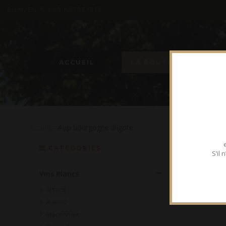
BIENVENUE SUR NOTRE SITE
ACCUEIL
LA BOUTIQUE
Accueil
- Aop bourgogne aligote
CATEGORIES
S’il
Vins Blancs
Alsace
Auxois
Maconnais