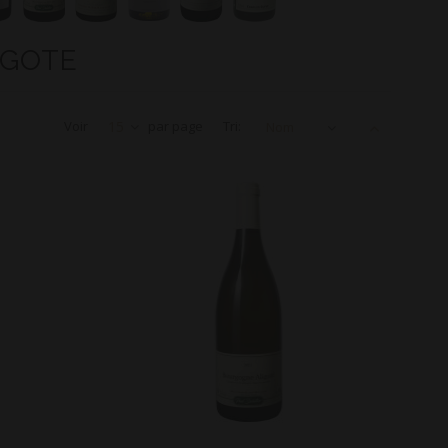
IGOTE
Voir
15
par page
Tri:
Nom