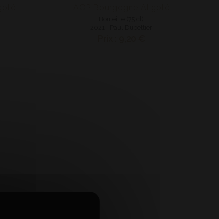
goté
AOP Bourgogne Aligoté
Bouteille (75 cl)
2021 - Paul Dubettier
Prix : 9,20 €