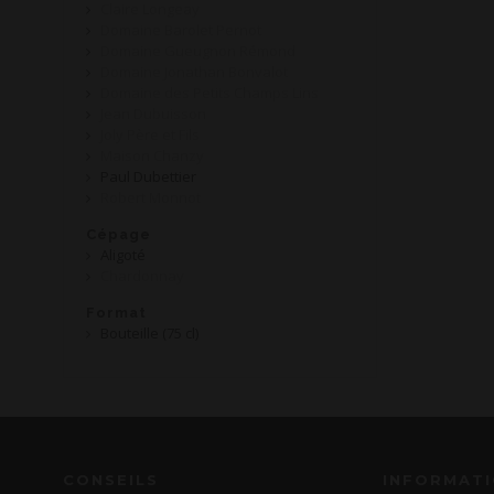
Claire Longeay
Domaine Barolet Pernot
Domaine Gueugnon Rémond
Domaine Jonathan Bonvalot
Domaine des Petits Champs Lins
Jean Dubuisson
Joly Père et Fils
Maison Chanzy
Paul Dubettier
Robert Monnot
Cépage
Aligoté
Chardonnay
Format
Bouteille (75 cl)
CONSEILS
INFORMAT