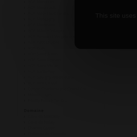
AOP Mercurey
AOP
AOP Meursault
AOP Meursault 1er cru
This site uses
AOP Montagny
AOP Monthélie
AOP Mâcon Villages
AOP Pernand-Vergelesses
AOP Petit Chablis
AOP Rully
AOP Saint Aubin
AOP Saint Romain
AOP Saint Véran
AOP Santenay
AOP Savigny-les-Beaune
AOP Viré Clessé
Corton Charlemagne Grand Cru
Mâcon-Lugny
Pouilly Fuissé 1er Cru
Domaine
Cave de Martailly
Cave de Nolay
Charles Guyot
Château de Chemilly