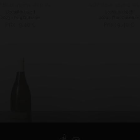
 Bourgogne Aligoté
AOP Bourgogne Ali
Bouteille (75 cl)
Bouteille (75 cl)
2023 - Paul Dubettier
2024 - Paul Dubettier
Prix : 9,40 €
Prix : 9,40 €