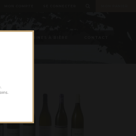
MON COMPTE
SE CONNECTER
MON PANIER
ON
MACHINES À BIÈRE
CONTACT
.
oins.