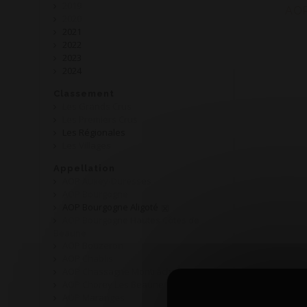
2019
AOP
2020
2021
2022
2023
2024
Classement
Les Grands Crus
Les Premiers Crus
Les Régionales
Les Villages
Appellation
AOP Auxey-Duresses
AOP Bourgogne
AOP Bourgogne Aligoté
AOP Bourgogne Hautes Côtes de
Beaune
AOP Bouzeron
AOP Chablis
AOP Chassagne Montrachet
AOP Chorey Les Beaune
AOP Maranges