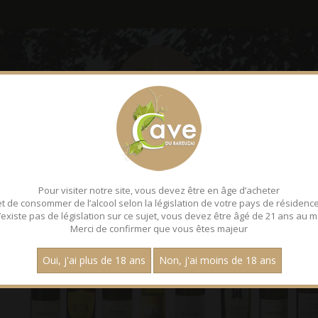
LE BAREUZAI
DÉGUSTATI
Pour visiter notre site, vous devez être en âge d’acheter
et de consommer de l’alcool selon la législation de votre pays de résidence
 n’existe pas de législation sur ce sujet, vous devez être âgé de 21 ans au m
Merci de confirmer que vous êtes majeur
Oui, j'ai plus de 18 ans
Non, j'ai moins de 18 ans