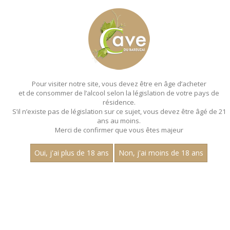
MENU
MON PANIER
Pour visiter notre site, vous devez être en âge d’acheter
et de consommer de l’alcool selon la législation de votre pays de
Accueil
- Bouteille 75 cl
résidence.
S’il n’existe pas de législation sur ce sujet, vous devez être âgé de 21
ans au moins.
Merci de confirmer que vous êtes majeur
Oui, j'ai plus de 18 ans
Non, j'ai moins de 18 ans
VINS BLANCS - BOUTEILLE 75 CL
Nom
«
1
2
3
»