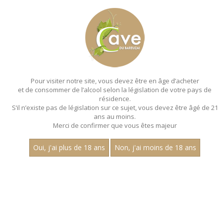
MENU
MON PANIER
Pour visiter notre site, vous devez être en âge d’acheter
et de consommer de l’alcool selon la législation de votre pays de
Accueil
résidence.
S’il n’existe pas de législation sur ce sujet, vous devez être âgé de 21
BOURGOGNE CÔTE DE BEAUNE
ans au moins.
Merci de confirmer que vous êtes majeur
Nom
Oui, j'ai plus de 18 ans
Non, j'ai moins de 18 ans
«
1
2
»
15